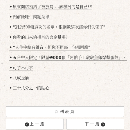
原來開店預約了被放鳥....該檢討的是自己??!
▶
門前隱味牛肉麵菜單
▶
❞對於500盤這次的名單，很抱歉這次讓你們失望了❞
▶
你看的出來這相片的含金量嗎?
▶
❝人生中總有雜音，但你不用每一句都回應❞
▶
🔥台中人限定！限量➊𝟬𝟬𝟬顆「阿伯手工啵啵魚卵爆擊蛋餃」台北已被搶爆2萬顆，最後名額門前隱味只留給你！🥟💥
▶
可芋不可求
▶
八成是筋
▶
三十八分之一的貼心
▶
回列表頁
上一篇
下一篇