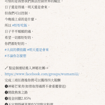
可惜的是我想我們無法控制世界的瘋狂，
日子還是得過，明天還是會來，
但我們可以控制，
今晚端上桌的是什麼。
所以
#好好吃飯
，
日子平平順順的過，
希望一切都好好的，
你們都好好的。
#大叔的價值觀
#明天還是會來
#不論你怎麼想
🔗 點這個連結進入神秘社團→
https://www.facebook.com/groups/wumamiii/
完成三項任務後你將可以獲得四大報酬
❶神秘芒果青(如曾取得過將不會重覆發送)
❷開啟熟客之路
❸現金回饋2.85%
❹不定期隱藏菜單吃VIP限定料理