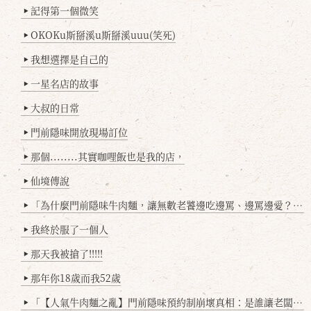
記得第一個微笑
▶
OKOKu斯掰溪u斯掰溪uuu(笑死)
▶
我想選擇是自己的
▶
一星名店的故事
▶
大叔的日常
▶
門前隱味開放現場訂位
▶
那個........其實咖哩飯也是我的店，
▶
仙境傳說
▶
「為什麼門前隱味牛肉麵，讓無數老饕邊吃邊罵、邊罵邊愛？小辣雞揭密！」
▶
我終於服了一個人
▶
那天我被搶了!!!!!
▶
那年你18歲而我52歲
▶
「【人氣牛肉麵之亂】門前隱味預約制崩壞真相：是誰讓老闆心灰意冷？」
▶