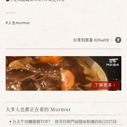
#人生murmur
確定
取消
分享別害羞 /(///ω///)/
了解更多
大多人也都正在看的 Murmur
台北牛肉麵推薦TOP7，致等待與門前隱味相遇的你(2025持續更新
▶