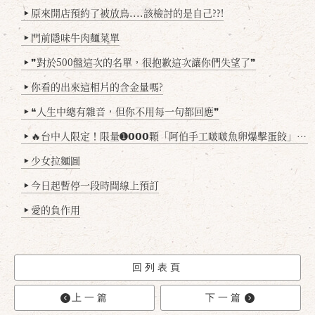
原來開店預約了被放鳥....該檢討的是自己??!
▶
門前隱味牛肉麵菜單
▶
❞對於500盤這次的名單，很抱歉這次讓你們失望了❞
▶
你看的出來這相片的含金量嗎?
▶
❝人生中總有雜音，但你不用每一句都回應❞
▶
🔥台中人限定！限量➊𝟬𝟬𝟬顆「阿伯手工啵啵魚卵爆擊蛋餃」台北已被搶爆2萬顆，最後名額門前隱味只留給你！🥟💥
▶
少女拉麵圖
▶
今日起暫停一段時間線上預訂
▶
愛的負作用
▶
回列表頁
上一篇
下一篇