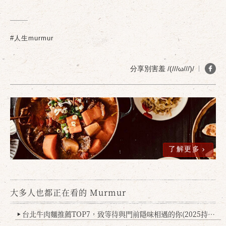
#人生murmur
分享別害羞 /(///ω///)/
了解更多
大多人也都正在看的 Murmur
台北牛肉麵推薦TOP7，致等待與門前隱味相遇的你(2025持續更新
▶