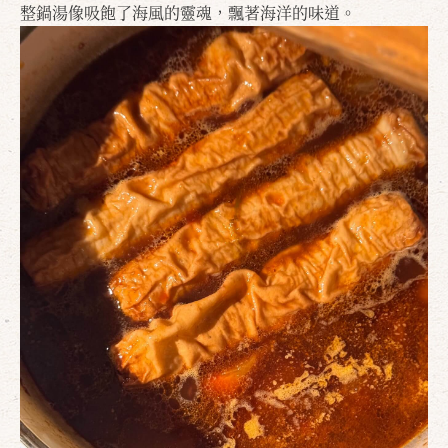
整鍋湯像吸飽了海風的靈魂，飄著海洋的味道。