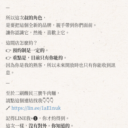
—
所以這次
叔的角色
，
是要把這個全新的品牌，親手帶到你們面前。
讓你認識它，然後，喜歡上它。
這間店怎麼約？
👉
預約制是一定的。
👉
重點是，目前只有你能約。
因為你是我的熟客，所以未來開放時也只有你能收到訊
息。
—
至於二刷酸民三寶牛肉麵，
請點這個連結找我👇👇👇
🔗
https://lin.ee/1aE1nuk
記得LINE我+❶，你才約得到。
這次一樣，
沒有對外。你知道的。