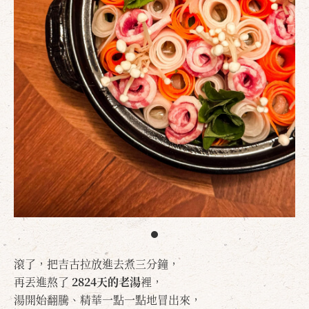
滾了，把吉古拉放進去煮三分鐘，
再丟進熬了
2824天的老湯
裡，
湯開始翻騰、精華一點一點地冒出來，