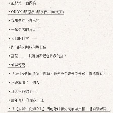
記得第一個微笑
▶
OKOKu斯掰溪u斯掰溪uuu(笑死)
▶
我想選擇是自己的
▶
一星名店的故事
▶
大叔的日常
▶
門前隱味開放現場訂位
▶
那個........其實咖哩飯也是我的店，
▶
仙境傳說
▶
「為什麼門前隱味牛肉麵，讓無數老饕邊吃邊罵、邊罵邊愛？小辣雞揭密！」
▶
我終於服了一個人
▶
那天我被搶了!!!!!
▶
那年你18歲而我52歲
▶
「【人氣牛肉麵之亂】門前隱味預約制崩壞真相：是誰讓老闆心灰意冷？」
▶