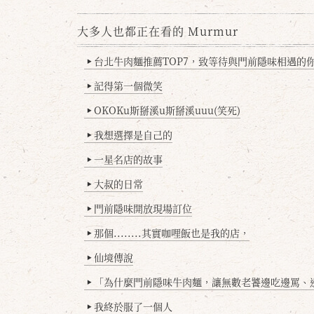
大多人也都正在看的 Murmur
台北牛肉麵推薦TOP7，致等待與門前隱味相遇的你(
▶
記得第一個微笑
▶
OKOKu斯掰溪u斯掰溪uuu(笑死)
▶
我想選擇是自己的
▶
一星名店的故事
▶
大叔的日常
▶
門前隱味開放現場訂位
▶
那個........其實咖哩飯也是我的店，
▶
仙境傳說
▶
「為什麼門前隱味牛肉麵，讓無數老饕邊吃邊罵、邊罵邊
▶
我終於服了一個人
▶