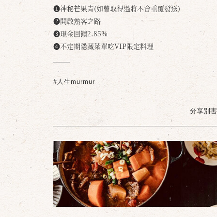
❶神秘芒果青(如曾取得過將不會重覆發送)
❷開啟熟客之路
❸現金回饋2.85%
❹不定期隱藏菜單吃VIP限定料理
#人生murmur
分享別害羞 /