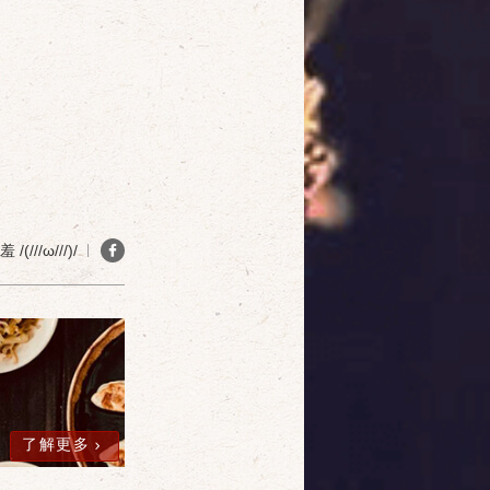
確定
取消
(///ω///)/
了解更多