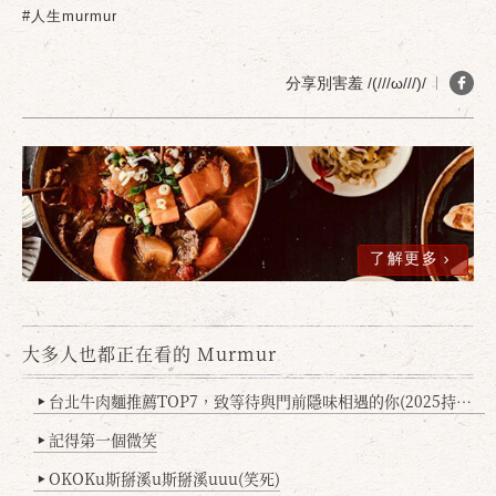
#人生murmur
分享別害羞 /(///ω///)/
了解更多
確定
取消
大多人也都正在看的 Murmur
台北牛肉麵推薦TOP7，致等待與門前隱味相遇的你(2025持續更新
▶
記得第一個微笑
▶
OKOKu斯掰溪u斯掰溪uuu(笑死)
▶