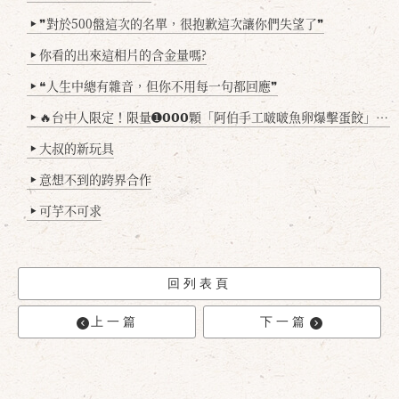
❞對於500盤這次的名單，很抱歉這次讓你們失望了❞
▶
你看的出來這相片的含金量嗎?
▶
❝人生中總有雜音，但你不用每一句都回應❞
▶
🔥台中人限定！限量➊𝟬𝟬𝟬顆「阿伯手工啵啵魚卵爆擊蛋餃」台北已被搶爆2萬顆，最後名額門前隱味只留給你！🥟💥
▶
大叔的新玩具
▶
意想不到的跨界合作
▶
可芋不可求
▶
回列表頁
上一篇
下一篇