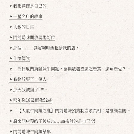
我想選擇是自己的
▶
一星名店的故事
▶
大叔的日常
▶
門前隱味開放現場訂位
▶
那個........其實咖哩飯也是我的店，
▶
仙境傳說
▶
「為什麼門前隱味牛肉麵，讓無數老饕邊吃邊罵、邊罵邊愛？小辣雞揭密！」
▶
我終於服了一個人
▶
那天我被搶了!!!!!
▶
那年你18歲而我52歲
▶
「【人氣牛肉麵之亂】門前隱味預約制崩壞真相：是誰讓老闆心灰意冷？」
▶
原來開店預約了被放鳥....該檢討的是自己??!
▶
門前隱味牛肉麵菜單
▶