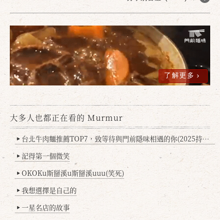
了解更多
大多人也都正在看的 Murmur
確定
取消
台北牛肉麵推薦TOP7，致等待與門前隱味相遇的你(2025持續更新
▶
記得第一個微笑
▶
OKOKu斯掰溪u斯掰溪uuu(笑死)
▶
我想選擇是自己的
▶
一星名店的故事
▶