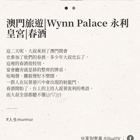
澳門旅遊|Wynn Palace 永利
皇宮|春酒
這二天呢，大叔來到了澳門開會
也參加了他們的春酒，多少年大叔也忘了，
這裡的春酒很特別，
宴會廳旁就是排的整齊的牌桌，
吆喝聲，擲骰聲好不樂鬧，
一群人在玩著港片中會出現的射龍門，
春酒開始了，台上的主持人說著流利的粵語，
而大叔全部都聽不懂(///▽///)
#人生murmur
分享別害羞 /(///ω///)/