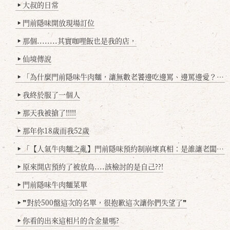
大叔的日常
▶
門前隱味開放現場訂位
▶
那個........其實咖哩飯也是我的店，
▶
仙境傳說
▶
「為什麼門前隱味牛肉麵，讓無數老饕邊吃邊罵、邊罵邊愛？小辣雞揭密！」
▶
我終於服了一個人
▶
那天我被搶了!!!!!
▶
那年你18歲而我52歲
▶
「【人氣牛肉麵之亂】門前隱味預約制崩壞真相：是誰讓老闆心灰意冷？」
▶
原來開店預約了被放鳥....該檢討的是自己??!
▶
門前隱味牛肉麵菜單
▶
❞對於500盤這次的名單，很抱歉這次讓你們失望了❞
▶
你看的出來這相片的含金量嗎?
▶