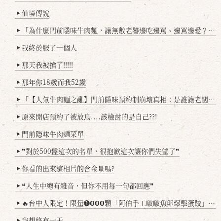
仙境傳說
▶
「為什麼門前隱味牛肉麵，讓無數老饕邊吃邊罵、邊罵邊愛？小辣雞揭密！」
▶
我終於服了一個人
▶
那天我被搶了!!!!!
▶
那年你18歲而我52歲
▶
「【人氣牛肉麵之亂】門前隱味預約制崩壞真相：是誰讓老闆心灰意冷？」
▶
原來開店預約了被放鳥....該檢討的是自己??!
▶
門前隱味牛肉麵菜單
▶
❞對於500盤這次的名單，很抱歉這次讓你們失望了❞
▶
你看的出來這相片的含金量嗎?
▶
❝人生中總有雜音，但你不用每一句都回應❞
▶
🔥台中人限定！限量➊𝟬𝟬𝟬顆「阿伯手工啵啵魚卵爆擊蛋餃」台北已被搶爆2萬顆，最後名額門前隱味只留給你！🥟💥
▶
我想終有一天
▶