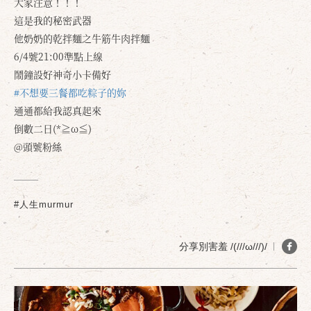
大家注意！！！
這是我的秘密武器
他奶奶的乾拌麵之牛筋牛肉拌麵
6/4號21:00準點上線
鬧鐘設好神奇小卡備好
#不想要三餐都吃粽子的妳
通通都給我認真起來
倒數二日(*≧ω≦)
@頭號粉絲
#人生murmur
分享別害羞 /(///ω///)/
確定
取消