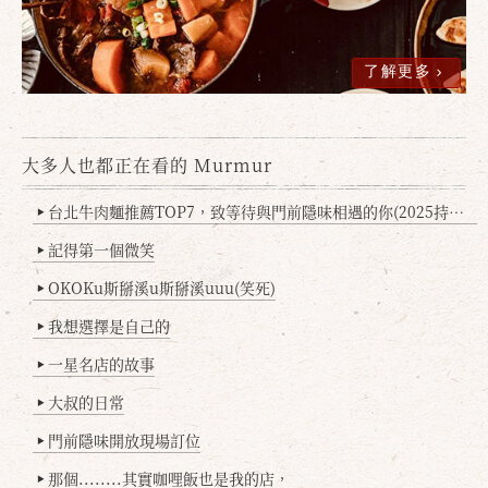
了解更多
大多人也都正在看的 Murmur
台北牛肉麵推薦TOP7，致等待與門前隱味相遇的你(2025持續更新
▶
記得第一個微笑
▶
OKOKu斯掰溪u斯掰溪uuu(笑死)
▶
我想選擇是自己的
▶
一星名店的故事
▶
大叔的日常
▶
門前隱味開放現場訂位
▶
那個........其實咖哩飯也是我的店，
▶