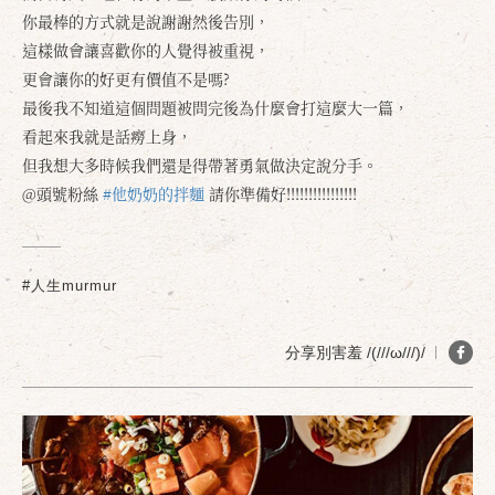
你最棒的方式就是說謝謝然後告別，
這樣做會讓喜歡你的人覺得被重視，
更會讓你的好更有價值不是嗎?
最後我不知道這個問題被問完後為什麼會打這麼大一篇，
看起來我就是話癆上身，
但我想大多時候我們還是得帶著勇氣做決定說分手。
@頭號粉絲
#他奶奶的拌麵
請你準備好!!!!!!!!!!!!!!!!
#人生murmur
分享別害羞 /(///ω///)/