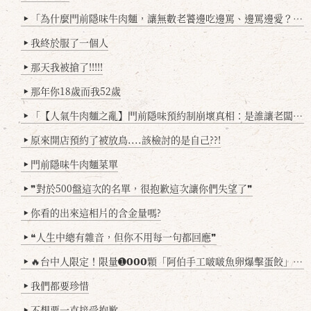
「為什麼門前隱味牛肉麵，讓無數老饕邊吃邊罵、邊罵邊愛？小辣雞揭密！」
▶
我終於服了一個人
▶
那天我被搶了!!!!!
▶
那年你18歲而我52歲
▶
「【人氣牛肉麵之亂】門前隱味預約制崩壞真相：是誰讓老闆心灰意冷？」
▶
原來開店預約了被放鳥....該檢討的是自己??!
▶
門前隱味牛肉麵菜單
▶
❞對於500盤這次的名單，很抱歉這次讓你們失望了❞
▶
你看的出來這相片的含金量嗎?
▶
❝人生中總有雜音，但你不用每一句都回應❞
▶
🔥台中人限定！限量➊𝟬𝟬𝟬顆「阿伯手工啵啵魚卵爆擊蛋餃」台北已被搶爆2萬顆，最後名額門前隱味只留給你！🥟💥
▶
我們都要珍惜
▶
不想要一直接受抱歉
▶