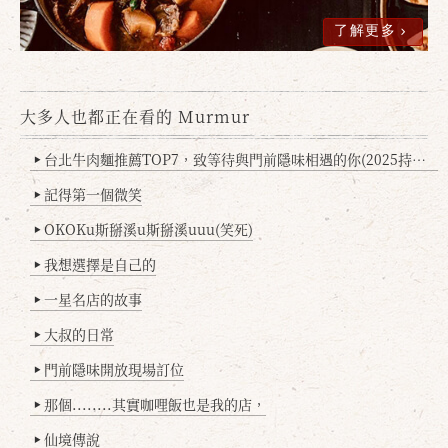
了解更多
大多人也都正在看的 Murmur
台北牛肉麵推薦TOP7，致等待與門前隱味相遇的你(2025持續更新
▶
記得第一個微笑
▶
OKOKu斯掰溪u斯掰溪uuu(笑死)
▶
我想選擇是自己的
▶
一星名店的故事
▶
大叔的日常
▶
門前隱味開放現場訂位
▶
那個........其實咖哩飯也是我的店，
▶
仙境傳說
▶