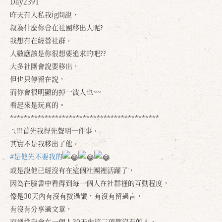
Day2391
昨天有人私我ig問說，
叔為什麼你會在社團移出人呢?
我想有在經營社群，
人數應該是你很想要追求的吧??
大多社團會說要移出，
但也只停留在說，
而你會很明顯的掉一波人也~~
看起來是玩真的。
*******************************************
ㄟ!!!首先我得先聲明一件事，
其實不是我移出了他，
#是他先不要我的
或是說他已經沒有在這個社團裡活躍了，
因為在臉書中看得到每一個人在社群裡的互動程度，
像是30天內有沒有按過讚，有沒有留過言，
有沒有分享過文章，
而通常我會在一個人30天內這三項都沒有的人，