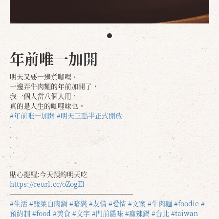
年前唯一加開
明天又要一邊煮咖哩，
一邊弄牛肉麵的年前加開了，
我一個人當八個人用，
真的是人生的咖哩味也。
#年前唯一加開
#明天三點半正式開放
.
.
.
.
.
貼心提醒:今天預約明天吃
https://reurl.cc/oZogEl
——————————————————
#生活
#酸菜白肉鍋
#暗戀
#友情
#愛情
#文案
#牛肉麵
#foodie
#
預約制
#food
#美食
#文字
#門前隱味
#麻辣鍋
#台北
#taiwan