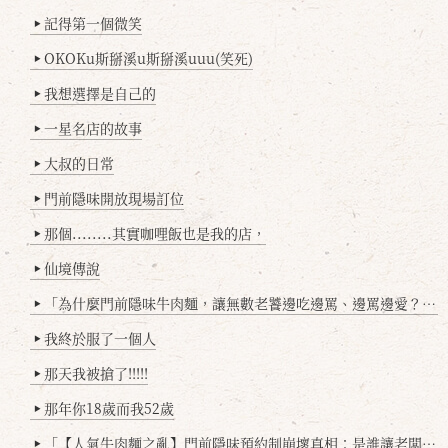
記得第一個微笑
▶
OKOKu斯掰溪u斯掰溪uuu(笑死)
▶
我想選擇是自己的
▶
一星名店的故事
▶
大叔的日常
▶
門前隱味開放現場訂位
▶
那個........其實咖哩飯也是我的店，
▶
仙境傳說
▶
「為什麼門前隱味牛肉麵，讓無數老饕邊吃邊罵、邊罵邊愛？小辣雞揭密！」
▶
我終於服了一個人
▶
那天我被搶了!!!!!
▶
那年你18歲而我52歲
▶
「【人氣牛肉麵之亂】門前隱味預約制崩壞真相：是誰讓老闆心灰意冷？」
▶