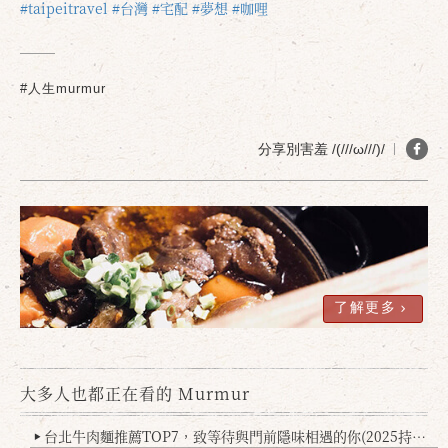
#taipeitravel
#台灣
#宅配
#夢想
#咖哩
#人生murmur
確定
取消
分享別害羞 /(///ω///)/
了解更多
大多人也都正在看的 Murmur
台北牛肉麵推薦TOP7，致等待與門前隱味相遇的你(2025持續更新
▶