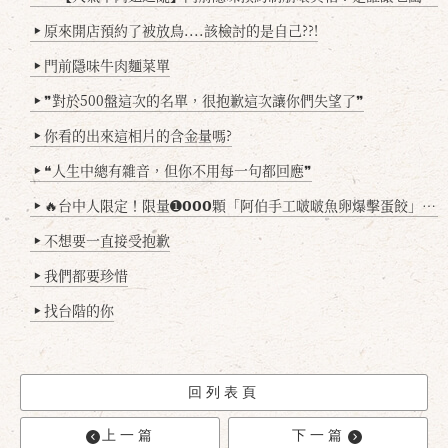
原來開店預約了被放鳥....該檢討的是自己??!
▶
門前隱味牛肉麵菜單
▶
❞對於500盤這次的名單，很抱歉這次讓你們失望了❞
▶
你看的出來這相片的含金量嗎?
▶
❝人生中總有雜音，但你不用每一句都回應❞
▶
🔥台中人限定！限量➊𝟬𝟬𝟬顆「阿伯手工啵啵魚卵爆擊蛋餃」台北已被搶爆2萬顆，最後名額門前隱味只留給你！🥟💥
▶
不想要一直接受抱歉
▶
我們都要珍惜
▶
找台階的你
▶
回列表頁
上一篇
下一篇