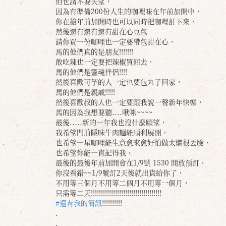
但也請不要失望，
因為有準備200份人生的咖哩味在年前加開中，
你在搶年前加開時也可以同時把咖哩訂下來，
然後還有還有還有甜在心豆包
請你買一份咖哩也一定要帶包甜在心，
馬的他們真的是朋友!!!!!!!
敢吃辣也一定要把辣椒買回去，
馬的他們是靈魂伴侶!!!!
然後喜歡可芋的人一定也要包丸子回家，
馬的他們是親戚!!!!!
然後喜歡叔的人也一定要跟我說一聲新年快樂，
馬的因為我想要聽....啾咪~~~~
最後.....新的一年我也沒什麼願望，
我希望門前隱味牛肉麵能順利展開，
也希望一星咖哩能生意愈來愈好怕做太爛很丟臉，
也希望你能一直記得我，
最後的最後年前加開會在1/9號 1530 開放預訂，
你沒看錯~~1/9號訂2天後就出貨給你了，
不用等三個月不用等二個月不用等一個月，
只需等二天!!!!!!!!!!!!!!!!!!!!!!!!!!!!!!!!!!!
#還有我的簡訊
!!!!!!!!!!
.
.