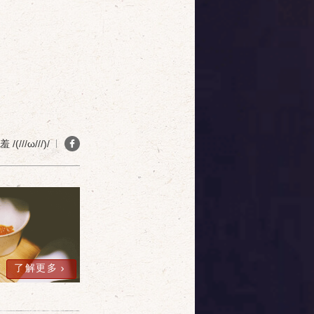
(///ω///)/
了解更多