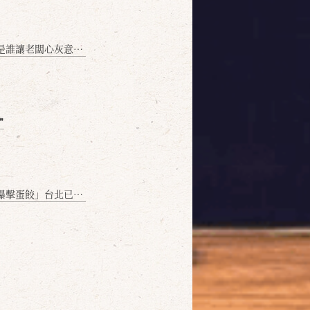
讓老闆心灰意冷？」
❞
名額門前隱味只留給你！🥟💥