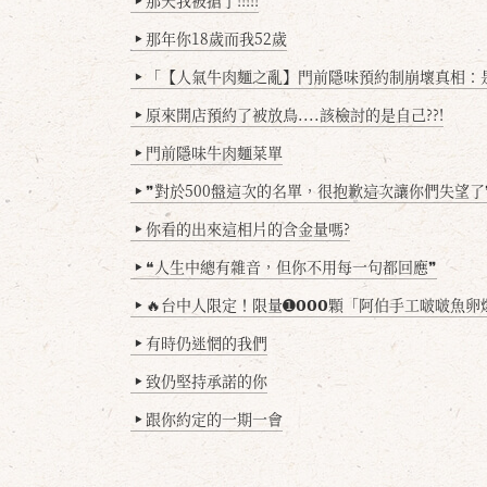
那年你18歲而我52歲
▶
「【人氣牛肉麵之亂】門前隱味預約制崩壞真相：是誰
▶
原來開店預約了被放鳥....該檢討的是自己??!
▶
門前隱味牛肉麵菜單
▶
❞對於500盤這次的名單，很抱歉這次讓你們失望了
▶
你看的出來這相片的含金量嗎?
▶
❝人生中總有雜音，但你不用每一句都回應❞
▶
🔥台中人限定！限量➊𝟬𝟬𝟬顆「阿伯手工啵啵魚卵爆擊蛋餃」台北已被搶爆2萬顆，最後
▶
有時仍迷惘的我們
▶
致仍堅持承諾的你
▶
跟你約定的一期一會
▶