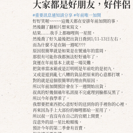
大家都是好朋友，好伴侶
#重要訊息通知請分享
#年前唯一加開
好好笑喔~~~~~這幾天都在安排年前加開的事，
然後翻了翻相片想來寫文，
結果......我手上都咖哩與一星照，
然後喬了好久最後把出貨日喬到1/11-13日左右，
而為什麼不是在隔一週呢????
原因很簡單就是如果是在號過年的當周，
那很有可能你我都無法好好過年了，
貨運在年前基本上就是一場災難，
把貨車當冰箱或是訂明明是年前吃的是初九，
又或是退到亂七八糟的貨品把原來的心意都打壞，
對的就是這個很簡單的理由與原因，
所以年前加開預計會在下一週開始出貨，
叔真的好幾個過年私訊接不完處理到臉都反黑了，
所以今年我學乖了，
我想要把東西把心意好好的送到你的手裡你的心裡，
再來因為手上大部份的咖哩都給一星用了，
所以叔一直沒有在自己的官網上開賣，
沒意外的話一星比較順後，
預計今年的第二季會有首賣，