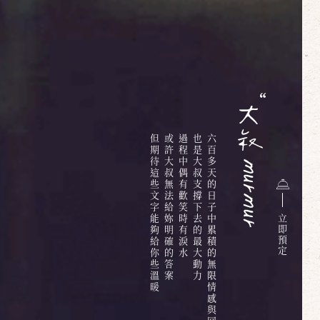
但期待這些文字能夠給你些溫暖
或許大叔無法給妳明確的答案
過程中偶有歡笑時有淚水
也是大叔支撐下去的最大動力
六百多天的日子中累積的無限情感與回憶
立
即
預
定