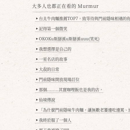
大多人也都正在看的 Murmur
台北牛肉麵推薦TOP7，致等待與門前隱味相遇的你(
▶
記得第一個微笑
▶
OKOKu斯掰溪u斯掰溪uuu(笑死)
▶
我想選擇是自己的
▶
一星名店的故事
▶
大叔的日常
▶
門前隱味開放現場訂位
▶
那個........其實咖哩飯也是我的店，
▶
仙境傳說
▶
「為什麼門前隱味牛肉麵，讓無數老饕邊吃邊罵、邊罵邊
▶
我終於服了一個人
▶
那天我被搶了!!!!!
▶