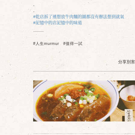
.
.
#乾店拆了連想放牛肉麵的圖都沒有辦法想到就氣
#記憶中的店記憶中的味道
#人生murmur
#值得一試
分享別害羞 /