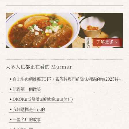
了解更多
大多人也都正在看的 Murmur
確定
取消
台北牛肉麵推薦TOP7，致等待與門前隱味相遇的你(2025持續更新
▶
記得第一個微笑
▶
OKOKu斯掰溪u斯掰溪uuu(笑死)
▶
我想選擇是自己的
▶
一星名店的故事
▶