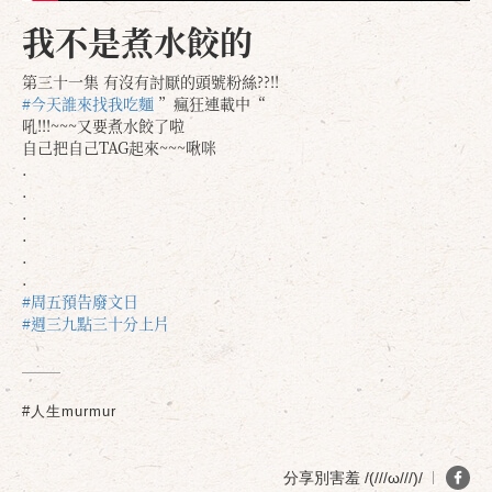
我不是煮水餃的
第三十一集 有沒有討厭的頭號粉絲??!!
#今天誰來找我吃麵
”瘋狂連載中“
吼!!!~~~又要煮水餃了啦
自己把自己TAG起來~~~啾咪
.
.
.
.
.
.
#周五預告廢文日
#週三九點三十分上片
#人生murmur
分享別害羞 /(///ω///)/