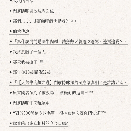
大叔的日常
▶
門前隱味開放現場訂位
▶
那個........其實咖哩飯也是我的店，
▶
仙境傳說
▶
「為什麼門前隱味牛肉麵，讓無數老饕邊吃邊罵、邊罵邊愛？小辣雞揭密！」
▶
我終於服了一個人
▶
那天我被搶了!!!!!
▶
那年你18歲而我52歲
▶
「【人氣牛肉麵之亂】門前隱味預約制崩壞真相：是誰讓老闆心灰意冷？」
▶
原來開店預約了被放鳥....該檢討的是自己??!
▶
門前隱味牛肉麵菜單
▶
❞對於500盤這次的名單，很抱歉這次讓你們失望了❞
▶
你看的出來這相片的含金量嗎?
▶