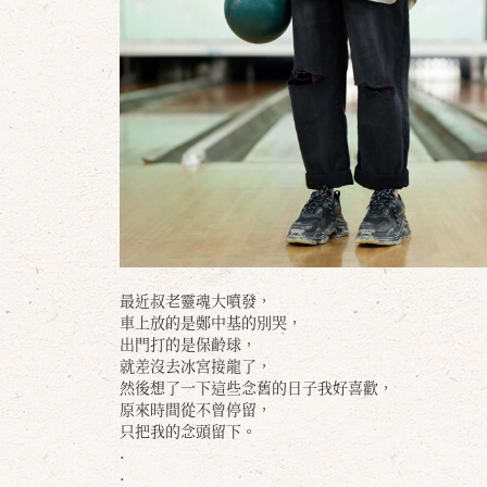
最近叔老靈魂大噴發，
車上放的是鄭中基的別哭，
出門打的是保齡球，
就差沒去冰宮接龍了，
然後想了一下這些念舊的日子我好喜歡，
原來時間從不曾停留，
只把我的念頭留下。
.
.