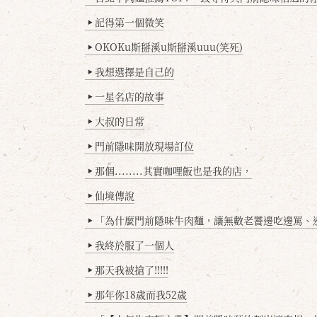
記得第一個微笑
▶
OKOKu斯掰溪u斯掰溪uuu(笑死)
▶
我想選擇是自己的
▶
一星名店的故事
▶
大叔的日常
▶
門前隱味開放現場訂位
▶
那個........其實咖哩飯也是我的店，
▶
仙境傳說
▶
「為什麼門前隱味牛肉麵，讓無數老饕邊吃邊罵、邊罵邊
▶
我終於服了一個人
▶
那天我被搶了!!!!!
▶
那年你18歲而我52歲
▶