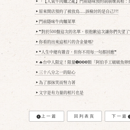
「【人氣牛肉麵之亂】門前隱味預約制崩壞真相：是誰
▶
原來開店預約了被放鳥....該檢討的是自己??!
▶
門前隱味牛肉麵菜單
▶
❞對於500盤這次的名單，很抱歉這次讓你們失望了
▶
你看的出來這相片的含金量嗎?
▶
❝人生中總有雜音，但你不用每一句都回應❞
▶
🔥台中人限定！限量➊𝟬𝟬𝟬顆「阿伯手工啵啵魚卵爆擊蛋餃」台北已被搶爆2萬顆，最後
▶
三十八分之一的貼心
▶
為了那抹笑而努力著
▶
文字是有力量的相片也是
▶
上一篇
回列表頁
下一篇