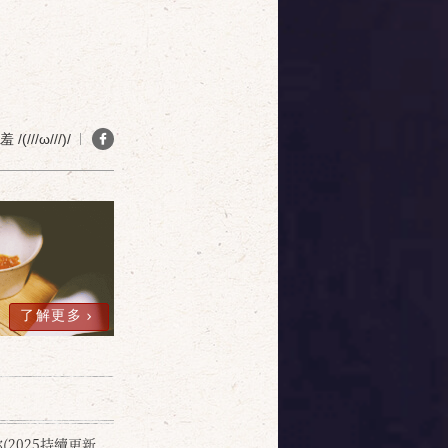
(///ω///)/
了解更多
2025持續更新