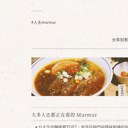
.
#人生murmur
分享別害羞 /
大多人也都正在看的 Murmur
台北牛肉麵推薦TOP7，致等待與門前隱味相遇的你(
▶