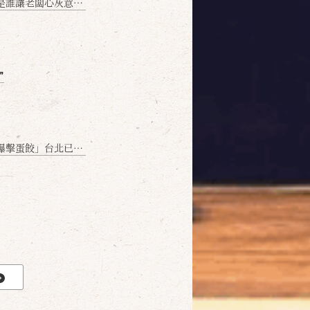
讓老闆心灰意冷？」
❞
名額門前隱味只留給你！🥟💥