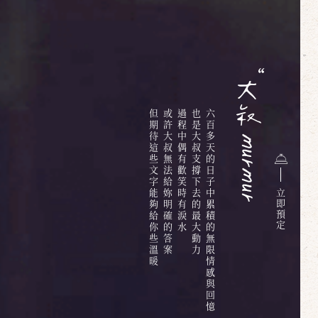
但期待這些文字能夠給你些溫暖
或許大叔無法給妳明確的答案
過程中偶有歡笑時有淚水
也是大叔支撐下去的最大動力
六百多天的日子中累積的無限情感與回憶
立
即
預
定