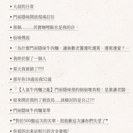
大叔的日常
▶
門前隱味開放現場訂位
▶
那個........其實咖哩飯也是我的店，
▶
仙境傳說
▶
「為什麼門前隱味牛肉麵，讓無數老饕邊吃邊罵、邊罵邊愛？小辣雞揭密！」
▶
我終於服了一個人
▶
那天我被搶了!!!!!
▶
那年你18歲而我52歲
▶
「【人氣牛肉麵之亂】門前隱味預約制崩壞真相：是誰讓老闆心灰意冷？」
▶
原來開店預約了被放鳥....該檢討的是自己??!
▶
門前隱味牛肉麵菜單
▶
❞對於500盤這次的名單，很抱歉這次讓你們失望了❞
▶
你看的出來這相片的含金量嗎?
▶