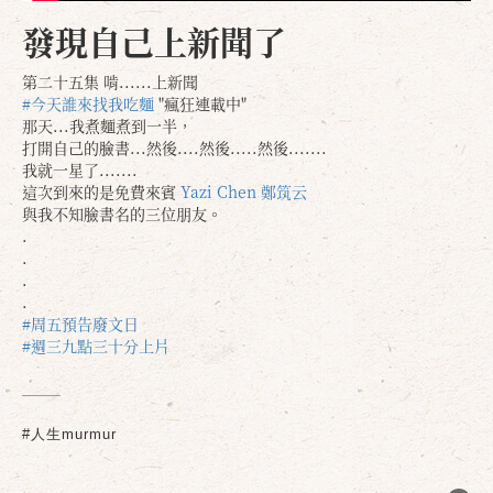
發現自己上新聞了
第二十五集 啃......上新聞
#今天誰來找我吃麵
"瘋狂連載中"
那天...我煮麵煮到一半，
打開自己的臉書...然後....然後.....然後.......
我就一星了.......
這次到來的是免費來賓
Yazi Chen
鄭筑云
與我不知臉書名的三位朋友。
.
.
.
.
#周五預告廢文日
#週三九點三十分上片
#人生murmur