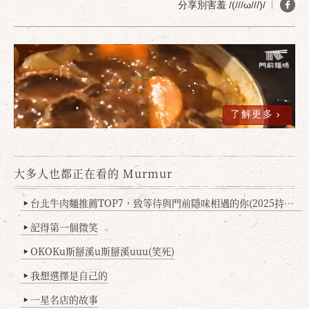
分享別害羞 /(///ω///)/
了解更多
大多人也都正在看的 Murmur
確定
取消
台北牛肉麵推薦TOP7，致等待與門前隱味相遇的你(2025持續更新
▶
記得第一個微笑
▶
OKOKu斯掰溪u斯掰溪uuu(笑死)
▶
我想選擇是自己的
▶
一星名店的故事
▶