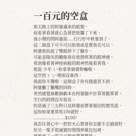
一百元的空盒
那天路上的阿婆滿車的紙類，
叔看著看著就心急著把他攔了下來，
我小聲的問阿婆說....行行好中秋要到了，
這二個盒子可不可以給我或是賣我也可以，
阿婆他抬起了雙眼停下了腳步，
可能是陽光的關係我在他微咪著的眼神裡，
看到像看著神經病般的眼神然後看著我，
他說 少年ㄟ~你拿著個要幹嘛啦，
這空的ㄋㄟ~裡面沒東西，
我說你不懂啦，這個盒子你有錢還買不到，
阿婆撇了撇嘴的同時，
突然感覺無數個劇本在阿婆腦中計算著盤算著，
空白的時間沒有很長，
約莫過了三五秒只見阿婆面帶著親切的微笑說，
這你如果要算你100就好，
.....................$100?
我忍住著心中一把怒火心想著你怎麼不去搶就好，
但另一隻手很誠實的慢慢伸進包包裡，
然後抽了一張百元鈔面帶著微笑，