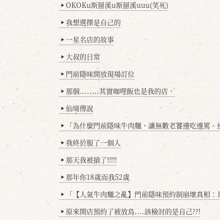
OKOKu斯掰溪u斯掰溪uuu(笑死)
▶
我想選擇是自己的
▶
一星名店的故事
▶
大叔的日常
▶
門前隱味開放現場訂位
▶
那個........其實咖哩飯也是我的店，
▶
仙境傳說
▶
「為什麼門前隱味牛肉麵，讓無數老饕邊吃邊罵、邊罵邊
▶
我終於服了一個人
▶
那天我被搶了!!!!!
▶
那年你18歲而我52歲
▶
「【人氣牛肉麵之亂】門前隱味預約制崩壞真相：是誰
▶
原來開店預約了被放鳥....該檢討的是自己??!
▶