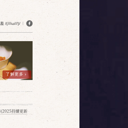
(///ω///)/
了解更多
2025持續更新