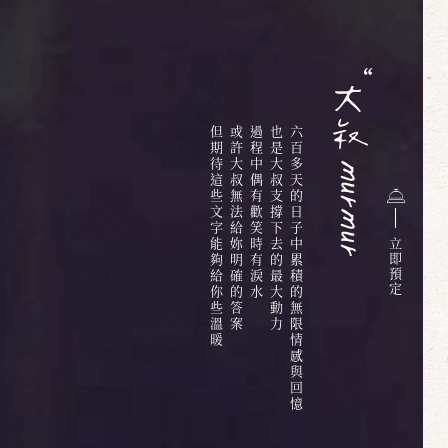
但期待這些文字能夠給你些溫暖
或許大叔無法給妳明確的答案
過程中偶有歡笑時有淚水
也是大叔支撐下去的最大動力
六百多天的日子中累積的無限情感與回憶
立
即
預
定