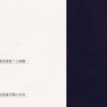
愛？小辣雞揭密！」
讓老闆心灰意冷？」