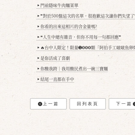
門前隱味牛肉麵菜單
▶
❞對於500盤這次的名單，很抱歉這次讓你們失望了
▶
你看的出來這相片的含金量嗎?
▶
❝人生中總有雜音，但你不用每一句都回應❞
▶
🔥台中人限定！限量➊𝟬𝟬𝟬顆「阿伯手工啵啵魚卵爆擊蛋餃」台北已被搶爆2萬顆，最後
▶
是你活成了喜劇
▶
你酸我跨｜我用酸民煮出一碗三寶麵
▶
結尾一直都在手中
▶
上一篇
回列表頁
下一篇