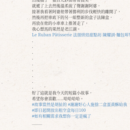
就遞了上去然後溫柔說了聲謝謝阿婆，
接著我看著阿婆他帶著勝利的步伐輕快的離開了，
然後再把車底下的另一組整新的盒子法陳盒，
再放在他的小車車上推著走了，
我心想馬的果然是老江湖。
Le Ruban Pâtisserie 法朋烘焙甜點坊
陳耀訓·麵包埠YO
.
.
.
.
.
.
.
.
.
好了這就是我今天的短篇小故事，
希望你會喜歡.....哈哈哈哈。
#故事當然是胡扯的
#謝謝好心人施捨二盒蛋黃酥給我
#即日起開放出租空盒每日100
#如有相關需求我想你一定是瘋了