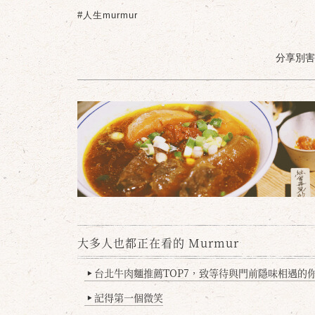
#人生murmur
分享別害羞 /
大多人也都正在看的 Murmur
台北牛肉麵推薦TOP7，致等待與門前隱味相遇的你(
▶
記得第一個微笑
▶