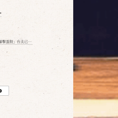
❞
名額門前隱味只留給你！🥟💥