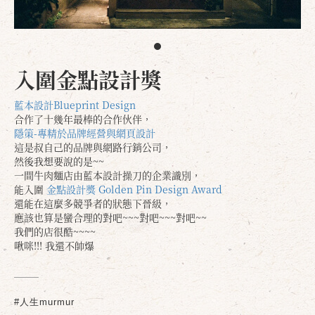
入圍金點設計獎
藍本設計Blueprint Design
合作了十幾年最棒的合作伙伴，
隱策-專精於品牌經營與網頁設計
這是叔自己的品牌與網路行銷公司，
然後我想要說的是~~
一間牛肉麵店由藍本設計操刀的企業識別，
能入圍
金點設計獎 Golden Pin Design Award
還能在這麼多競爭者的狀態下晉級，
應該也算是蠻合理的對吧~~~對吧~~~對吧~~
我們的店很酷~~~~
啾咪!!! 我還不帥爆
#人生murmur