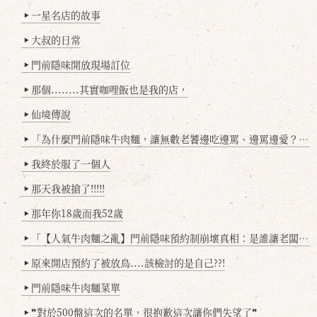
一星名店的故事
▶
大叔的日常
▶
門前隱味開放現場訂位
▶
那個........其實咖哩飯也是我的店，
▶
仙境傳說
▶
「為什麼門前隱味牛肉麵，讓無數老饕邊吃邊罵、邊罵邊愛？小辣雞揭密！」
▶
我終於服了一個人
▶
那天我被搶了!!!!!
▶
那年你18歲而我52歲
▶
「【人氣牛肉麵之亂】門前隱味預約制崩壞真相：是誰讓老闆心灰意冷？」
▶
原來開店預約了被放鳥....該檢討的是自己??!
▶
門前隱味牛肉麵菜單
▶
❞對於500盤這次的名單，很抱歉這次讓你們失望了❞
▶