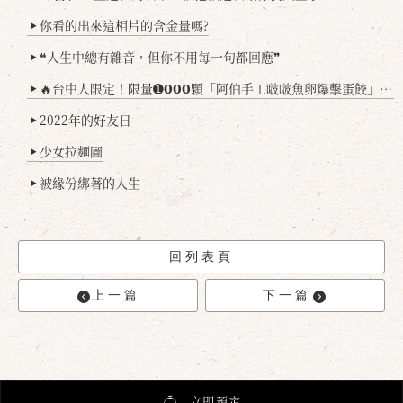
你看的出來這相片的含金量嗎?
▶
❝人生中總有雜音，但你不用每一句都回應❞
▶
🔥台中人限定！限量➊𝟬𝟬𝟬顆「阿伯手工啵啵魚卵爆擊蛋餃」台北已被搶爆2萬顆，最後名額門前隱味只留給你！🥟💥
▶
2022年的好友日
▶
少女拉麵圖
▶
被緣份綁著的人生
▶
回列表頁
上一篇
下一篇
立即預定