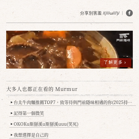
分享別害羞 /(///ω///)/
了解更多
確定
取消
大多人也都正在看的 Murmur
台北牛肉麵推薦TOP7，致等待與門前隱味相遇的你(2025持續更新
▶
記得第一個微笑
▶
OKOKu斯掰溪u斯掰溪uuu(笑死)
▶
我想選擇是自己的
▶