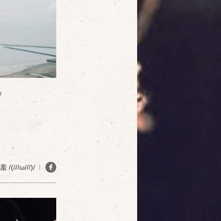
確定
取消
o
(///ω///)/