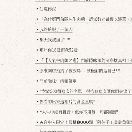
仙境傳說
▶
「為什麼門前隱味牛肉麵，讓無數老饕邊吃邊罵、邊罵邊
▶
我終於服了一個人
▶
那天我被搶了!!!!!
▶
那年你18歲而我52歲
▶
「【人氣牛肉麵之亂】門前隱味預約制崩壞真相：是誰
▶
原來開店預約了被放鳥....該檢討的是自己??!
▶
門前隱味牛肉麵菜單
▶
❞對於500盤這次的名單，很抱歉這次讓你們失望了
▶
你看的出來這相片的含金量嗎?
▶
❝人生中總有雜音，但你不用每一句都回應❞
▶
🔥台中人限定！限量➊𝟬𝟬𝟬顆「阿伯手工啵啵魚卵爆擊蛋餃」台北已被搶爆2萬顆，最後
▶