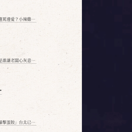
愛？小辣雞揭密！」
讓老闆心灰意冷？」
❞
名額門前隱味只留給你！🥟💥