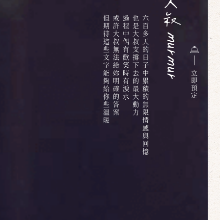
但期待這些文字能夠給你些溫暖
或許大叔無法給妳明確的答案
過程中偶有歡笑時有淚水
也是大叔支撐下去的最大動力
六百多天的日子中累積的無限情感與回憶
立
即
預
定