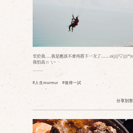
至於我....我是應該不會再搭下一次了......o(////▽////*)
我怕高ㄇㄟ~
#人生murmur
#值得一試
分享別害羞 /