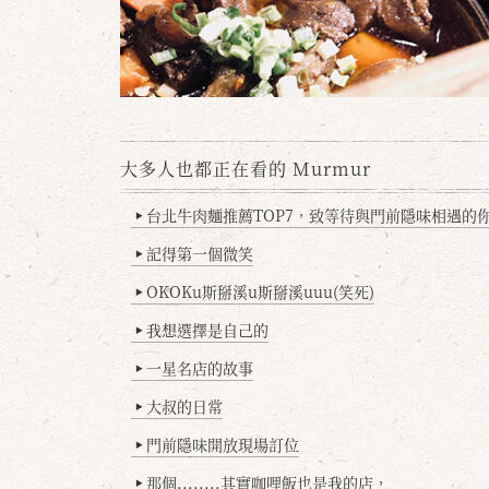
大多人也都正在看的 Murmur
台北牛肉麵推薦TOP7，致等待與門前隱味相遇的你(
▶
記得第一個微笑
▶
OKOKu斯掰溪u斯掰溪uuu(笑死)
▶
我想選擇是自己的
▶
一星名店的故事
▶
大叔的日常
▶
門前隱味開放現場訂位
▶
那個........其實咖哩飯也是我的店，
▶