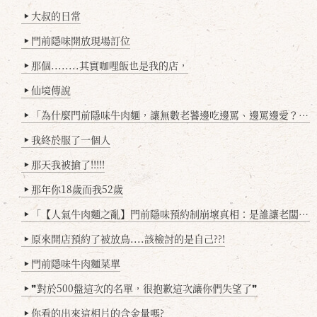
大叔的日常
▶
門前隱味開放現場訂位
▶
那個........其實咖哩飯也是我的店，
▶
仙境傳說
▶
「為什麼門前隱味牛肉麵，讓無數老饕邊吃邊罵、邊罵邊愛？小辣雞揭密！」
▶
我終於服了一個人
▶
那天我被搶了!!!!!
▶
那年你18歲而我52歲
▶
「【人氣牛肉麵之亂】門前隱味預約制崩壞真相：是誰讓老闆心灰意冷？」
▶
原來開店預約了被放鳥....該檢討的是自己??!
▶
門前隱味牛肉麵菜單
▶
❞對於500盤這次的名單，很抱歉這次讓你們失望了❞
▶
你看的出來這相片的含金量嗎?
▶