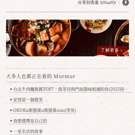
分享別害羞 /(///ω///)/
了解更多
確定
取消
大多人也都正在看的 Murmur
台北牛肉麵推薦TOP7，致等待與門前隱味相遇的你(2025持續更新
▶
記得第一個微笑
▶
OKOKu斯掰溪u斯掰溪uuu(笑死)
▶
我想選擇是自己的
▶
一星名店的故事
▶