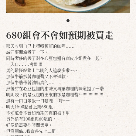
680組會不會如預期被買走
那天收到自己上嘖嘖預訂的咖哩......
請同事開箱煮了一下，
同時奢侈的丟了甜在心豆包還有腐皮小姐煮在一起，
一入口.......考!!!!!!!
馬的難怪紀錄上二刷的人這麼多啦~~~
那個牛筋扒著咖哩醬又不會過軟，
那個牛肋帶著油脂真的....
然後甜在心豆包裡的甜味又再讓咖哩的味道提了一階，
明明咬下的是豆包噴出來的卻是咖哩醬汁!!!!!!!!!!!!!!!!!
還有一口白米飯一口咖哩....呼~~~
明天1500點會上架680組，
不知道會不會如預期的真的被下單，
另外還有100組與60組的，
好像還需要些時間集單，
但沒關係..我會各先上二組，