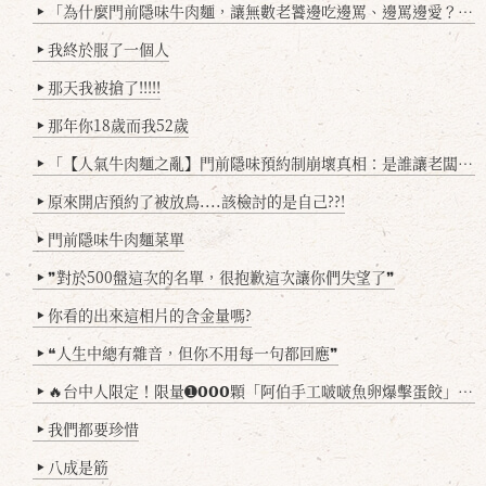
「為什麼門前隱味牛肉麵，讓無數老饕邊吃邊罵、邊罵邊愛？小辣雞揭密！」
▶
我終於服了一個人
▶
那天我被搶了!!!!!
▶
那年你18歲而我52歲
▶
「【人氣牛肉麵之亂】門前隱味預約制崩壞真相：是誰讓老闆心灰意冷？」
▶
原來開店預約了被放鳥....該檢討的是自己??!
▶
門前隱味牛肉麵菜單
▶
❞對於500盤這次的名單，很抱歉這次讓你們失望了❞
▶
你看的出來這相片的含金量嗎?
▶
❝人生中總有雜音，但你不用每一句都回應❞
▶
🔥台中人限定！限量➊𝟬𝟬𝟬顆「阿伯手工啵啵魚卵爆擊蛋餃」台北已被搶爆2萬顆，最後名額門前隱味只留給你！🥟💥
▶
我們都要珍惜
▶
八成是筋
▶