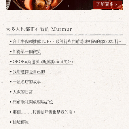
了解更多
大多人也都正在看的 Murmur
台北牛肉麵推薦TOP7，致等待與門前隱味相遇的你(2025持續更新
▶
記得第一個微笑
▶
OKOKu斯掰溪u斯掰溪uuu(笑死)
▶
我想選擇是自己的
▶
一星名店的故事
▶
大叔的日常
▶
門前隱味開放現場訂位
▶
那個........其實咖哩飯也是我的店，
▶
仙境傳說
▶