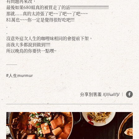
有問題再來改，
最後如果680組真的被買走了的話!!!!!!!!!!!!!!!!!!!!!!!!!!!!!!!
那就.....真的太誇張了吧~~了吧~~了吧~~~
81萬也~~~你一定是覺得很好吃吧!!!
.
.
沒意外這次人生的咖哩味相同的會提前下架，
而我大多都說到做到!!!!
所以晚鳥的你要快一點嘿~
#人生murmur
分享別害羞 /(///ω///)/
確定
取消