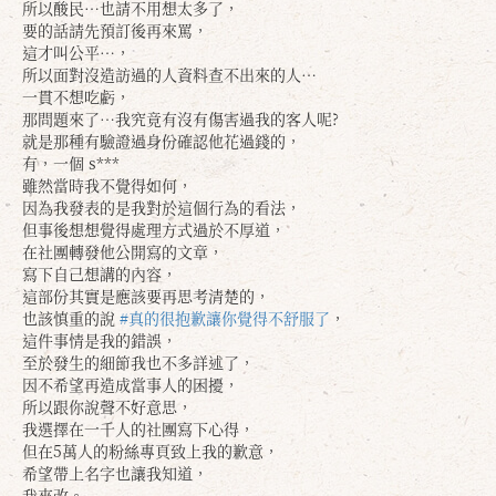
所以酸民…也請不用想太多了，
要的話請先預訂後再來罵，
這才叫公平…，
所以面對沒造訪過的人資料查不出來的人…
一貫不想吃虧，
那問題來了…我究竟有沒有傷害過我的客人呢?
就是那種有驗證過身份確認他花過錢的，
有，一個 s***
雖然當時我不覺得如何，
因為我發表的是我對於這個行為的看法，
但事後想想覺得處理方式過於不厚道，
在社團轉發他公開寫的文章，
寫下自己想講的內容，
這部份其實是應該要再思考清楚的，
也該慎重的說
#真的很抱歉讓你覺得不舒服了
，
這件事情是我的錯誤，
至於發生的細節我也不多詳述了，
因不希望再造成當事人的困擾，
所以跟你說聲不好意思，
我選擇在一千人的社團寫下心得，
但在5萬人的粉絲專頁致上我的歉意，
希望帶上名字也讓我知道，
我來改。