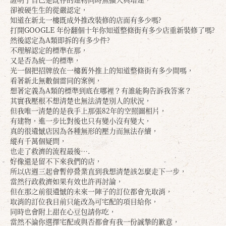
卻被硬生生的從嚴認定，
知道在新北一樓既成外推改裝修的店面有多少嗎?
打開GOOGLE 年份翻個十年你知道整條街有多少店重新裝修了嗎?
然後認定為A類即拆的有多少件?
不理解認定的標準在那，
又是否為統一的標準，
光一個把招牌放在一樓舊外推上的知道整條街有多少間嗎，
看著新北無數個雷同的案例，
想著定義為A類的標準到底在哪裡？有誰能夠告訴我答案？
其實我壓根不想清楚也無法清楚別人的狀況，
但我唯一清楚的是我手上那張82年的空照圖相片，
有建物，進一步比對後也只有變小沒有變大，
真的很遺憾店因為各種無形的壓力而無法存續，
縱有千萬個疑問，
也走了救濟的流程最後….
好像還是留不下來我們的店，
所以店週三起會暫停營業直到我想清楚該怎麼走下一步，
當然行政救濟如果有效也許再討論，
但在那之前很遺憾的未來一陣子的訂位都會先取消，
取消的訂位我目前只能改為可宅配的項目給你，
同時也會附上甜在心豆包請你吃，
當然不論你選擇宅配或與否都會有我一份誠摯的歉意，