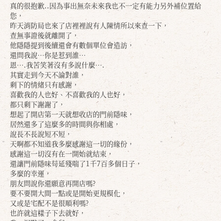
真的很抱歉..因為事出無奈未來我也不一定有能力另外補位置給
您，
昨天消防局也來了店裡裡說有人陳情所以來查一下，
查無事證後就離開了，
他隱隱提到後續還會有數個單位會造訪，
還問我說…你是惹到誰…
恩….我苦笑著沒有多說什麼….
其實走到今天不論對誰，
剩下的情緒只有感謝，
喜歡我的人也好、不喜歡我的人也好，
都只剩下謝謝了，
想起了開店第一天就想收店的門前隱味，
居然還多了這麼多的時間與你相處，
說長不長說短不短，
天啊都不知道我多麼感謝這一切的緣份，
感謝這一切沒有在一開始就結束，
還讓門前隱味苟延殘喘了1千7百多個日子，
多麼的幸運，
朋友問說你還願意再開店嗎?
要不要開大間一點或是開始更規模化，
又或是宅配不是很順利嗎?
也許就這樣子下去就好，