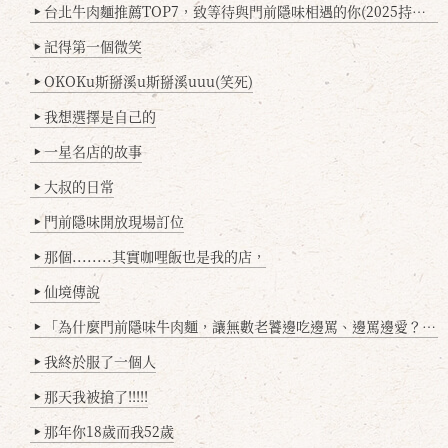
台北牛肉麵推薦TOP7，致等待與門前隱味相遇的你(2025持續更新
▶
記得第一個微笑
▶
OKOKu斯掰溪u斯掰溪uuu(笑死)
▶
我想選擇是自己的
▶
一星名店的故事
▶
大叔的日常
▶
門前隱味開放現場訂位
▶
那個........其實咖哩飯也是我的店，
▶
仙境傳說
▶
「為什麼門前隱味牛肉麵，讓無數老饕邊吃邊罵、邊罵邊愛？小辣雞揭密！」
▶
我終於服了一個人
▶
那天我被搶了!!!!!
▶
那年你18歲而我52歲
▶