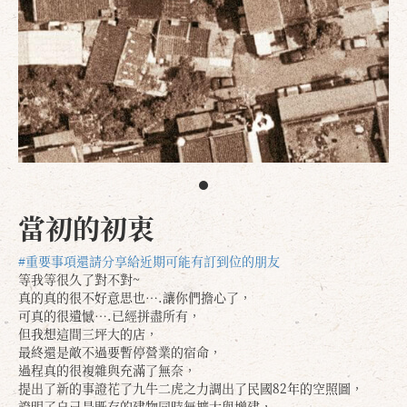
當初的初衷
#重要事項還請分享給近期可能有訂到位的朋友
等我等很久了對不對~
真的真的很不好意思也….讓你們擔心了，
可真的很遺憾….已經拼盡所有，
但我想這間三坪大的店，
最終還是敵不過要暫停營業的宿命，
過程真的很複雜與充滿了無奈，
提出了新的事證花了九牛二虎之力調出了民國82年的空照圖，
證明了自己是既存的建物同時無擴大與增建，