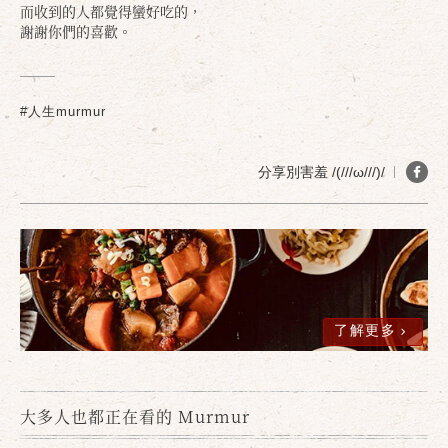
而收到的人都覺得蠻好吃的，
謝謝你們的喜歡。
#人生murmur
分享別害羞 /(///ω///)/
了解更多
大多人也都正在看的 Murmur