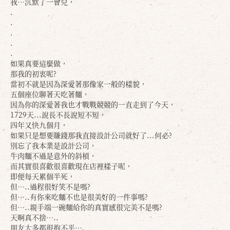
我…沉默了一會兒，
.
.
.
.
.
如果真要這麼做，
那我的初衷呢?
當初不就是因為深愛著那像家一般的樣貌，
五個座位聊著天吃著麵，
因為你的深愛著我也才戰戰競競的一直走到了今天，
1729天...說長不長說短不短，
四年又快九個月，
如果只是想要賺錢那我直接設計公司就好了...何必?
別忘了我本業是設計公司，
牛肉麵不過是意外的斜槓，
而其實很喜歡很喜歡現在店裡樣子呢，
即便每天累個半死，
但…..過程很好笑不是嗎?
但…..有你來吃麵不也是很美好的一件事嗎?
但…..親手端一碗麵給你的真實感很完美不是嗎?
天啊真不捨…..
朋友大多都很抱不平….