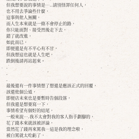
但我想要說的事情是…..請別怪罪任何人，
也不用去爭論些什麼，
這事與他人無關，
而人生本來就是一條不會停止的路，
你只能面對、接受然後走下去，
錯了就改進，
如此而已，
即便還是有不平心有不甘，
但我想這也就是人生吧，
跌倒後請再站起來。
.
.
.
最後還有一件事情想了想還是應該正式的回覆，
該還他個公道，
即便店未來也是要暫時告個段落，
確定
取消
但我還是想要寫一下，
事情希望有個好的結尾，
一般來說….我不太會對我的客人指手劃腳的，
花了錢本來就該被評論，
當然花了錢再來罵我…這是我的理念啦，
被白罵就太吃虧了，