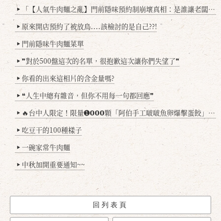
「【人氣牛肉麵之亂】門前隱味預約制崩壞真相：是誰讓老闆心灰意冷？」
▶
原來開店預約了被放鳥....該檢討的是自己??!
▶
門前隱味牛肉麵菜單
▶
❞對於500盤這次的名單，很抱歉這次讓你們失望了❞
▶
你看的出來這相片的含金量嗎?
▶
❝人生中總有雜音，但你不用每一句都回應❞
▶
🔥台中人限定！限量➊𝟬𝟬𝟬顆「阿伯手工啵啵魚卵爆擊蛋餃」台北已被搶爆2萬顆，最後名額門前隱味只留給你！🥟💥
▶
吃豆干的100種樣子
▶
一碗家常牛肉麵
▶
中秋加開重要通知~~
▶
回列表頁