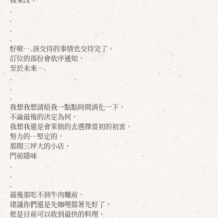
.
.
.
.
好啦….該交待的事情也交待完了，
訂位的部份會依序通知，
至於未來….
.
.
.
我想我想請給我一點點時間消化一下，
不論最後的決定為何，
我想我還是會笨拙的去選擇當初的初衷，
努力的…堅定的，
那間三坪大的小店，
門前隱味
.
.
.
最後那吃不到牛肉麵前，
建議你們還是先咖哩擋著先好了，
他是目前可以收到最快的料理，