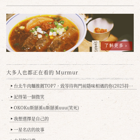
了解更多
大多人也都正在看的 Murmur
確定
取消
台北牛肉麵推薦TOP7，致等待與門前隱味相遇的你(2025持續更新
▶
記得第一個微笑
▶
OKOKu斯掰溪u斯掰溪uuu(笑死)
▶
我想選擇是自己的
▶
一星名店的故事
▶