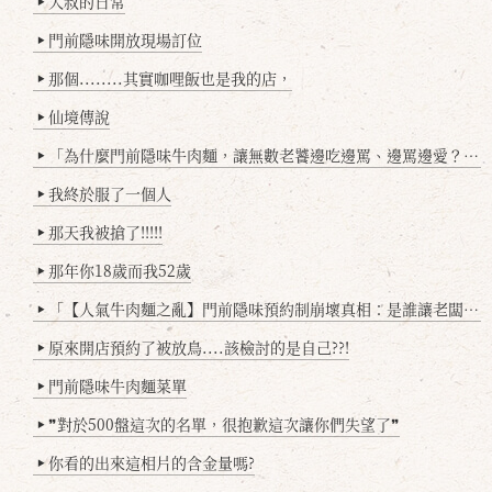
大叔的日常
▶
門前隱味開放現場訂位
▶
那個........其實咖哩飯也是我的店，
▶
仙境傳說
▶
「為什麼門前隱味牛肉麵，讓無數老饕邊吃邊罵、邊罵邊愛？小辣雞揭密！」
▶
我終於服了一個人
▶
那天我被搶了!!!!!
▶
那年你18歲而我52歲
▶
「【人氣牛肉麵之亂】門前隱味預約制崩壞真相：是誰讓老闆心灰意冷？」
▶
原來開店預約了被放鳥....該檢討的是自己??!
▶
門前隱味牛肉麵菜單
▶
❞對於500盤這次的名單，很抱歉這次讓你們失望了❞
▶
你看的出來這相片的含金量嗎?
▶