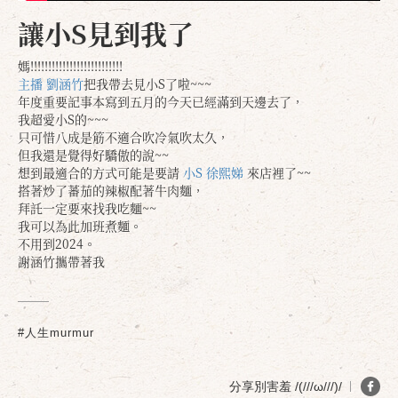
讓小S見到我了
媽!!!!!!!!!!!!!!!!!!!!!!!!!!
主播 劉涵竹
把我帶去見小S了啦~~~
年度重要記事本寫到五月的今天已經滿到天邊去了，
我超愛小S的~~~
只可惜八成是筋不適合吹冷氣吹太久，
但我還是覺得好驕傲的說~~
想到最適合的方式可能是要請
小S 徐熙娣
來店裡了~~
搭著炒了蕃茄的辣椒配著牛肉麵，
拜託一定要來找我吃麵~~
我可以為此加班煮麵。
不用到2024。
謝涵竹攜帶著我
#人生murmur
分享別害羞 /(///ω///)/