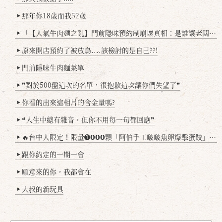
那年你18歲而我52歲
▶
「【人氣牛肉麵之亂】門前隱味預約制崩壞真相：是誰讓老闆心灰意冷？」
▶
原來開店預約了被放鳥....該檢討的是自己??!
▶
門前隱味牛肉麵菜單
▶
❞對於500盤這次的名單，很抱歉這次讓你們失望了❞
▶
你看的出來這相片的含金量嗎?
▶
❝人生中總有雜音，但你不用每一句都回應❞
▶
🔥台中人限定！限量➊𝟬𝟬𝟬顆「阿伯手工啵啵魚卵爆擊蛋餃」台北已被搶爆2萬顆，最後名額門前隱味只留給你！🥟💥
▶
跟你約定的一期一會
▶
願意來的你，我都會在
▶
大叔的新玩具
▶