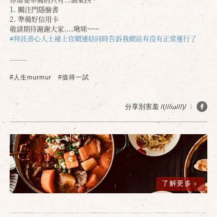
1. 關注門隱臉書
2. 準備好信用卡
敬請期待謝謝大家....啾咪~~~
#拜託善心人士補上官網連結同時告訴我網站有沒有正常運行了
#人生murmur
#值得一試
分享別害羞 /(///ω///)/
了解更多