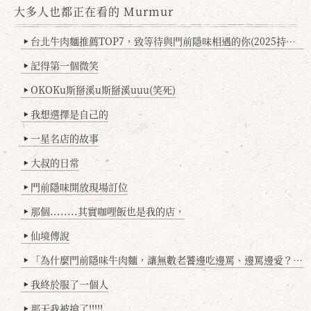
大多人也都正在看的 Murmur
台北牛肉麵推薦TOP7，致等待與門前隱味相遇的你(2025持續更新
▶
記得第一個微笑
▶
OKOKu斯掰溪u斯掰溪uuu(笑死)
▶
我想選擇是自己的
▶
一星名店的故事
▶
大叔的日常
▶
門前隱味開放現場訂位
▶
那個........其實咖哩飯也是我的店，
▶
仙境傳說
▶
「為什麼門前隱味牛肉麵，讓無數老饕邊吃邊罵、邊罵邊愛？小辣雞揭密！」
▶
我終於服了一個人
▶
那天我被搶了!!!!!
▶