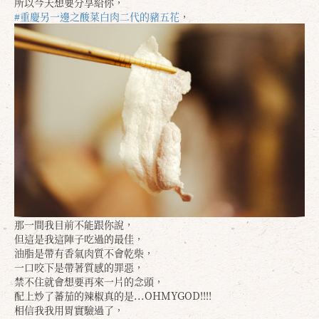
所以今天想要分享給你，
#重慶另一邊之酸菜白肉二代的豬五花
，
那一間我目前不能跟你說，
但這是我這陣子吃過的最佳，
油脂是帶有香氣肉質不會乾柴，
一口咬下是帶著質感的罪惡，
禁不住就會想要再來一片的念頭，
配上炒了蕃茄的辣椒真的是...OHMYGOD!!!!
相信我我用胃實驗過了，