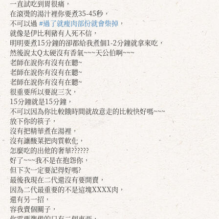
一直試吃到胃很痛，
在滾燙的湯汁裡你要煮35-45秒，
不可以過
#過了就瘦肉部份就會柴掉
，
就像是伊比利豬有人死不信，
明明要煮15分鐘的卻都給我煮個1-2分鐘就拿來吃，
然後說太Q太硬沒有香氣~~~天公伯啊~~~
老師在說你有沒有在聽~
老師在說你有沒有在聽~
老師在說你有沒有在聽~
很重要所以要說三次，
15分鐘就是15分鐘，
不可以因為你比較餓時間就故意走的比較快好嗎~~~
放下你的筷子，
沒有把精華煮在湯裡，
沒有讓酸菜把肉質軟化，
怎麼吃的出他的奢華??????
好了~~~我不是在抱怨你，
但下次一定要記得好嗎?
確定
取消
最後我現在二代還沒有要開賣，
因為二代最重要的不是這塊XXXX肉，
還有另一招，
容我賣個關子，
你需要準備的只有二個東西，