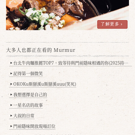
了解更多
大多人也都正在看的 Murmur
確定
取消
台北牛肉麵推薦TOP7，致等待與門前隱味相遇的你(2025持續更新
▶
記得第一個微笑
▶
OKOKu斯掰溪u斯掰溪uuu(笑死)
▶
我想選擇是自己的
▶
一星名店的故事
▶
大叔的日常
▶
門前隱味開放現場訂位
▶