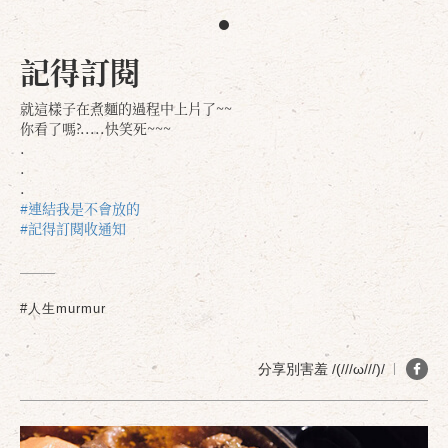
記得訂閱
就這樣子在煮麵的過程中上片了~~
你看了嗎?.....快笑死~~~
.
.
.
#連結我是不會放的
#記得訂閱收通知
#人生murmur
分享別害羞 /(///ω///)/