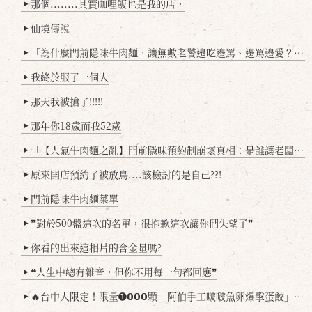
那個........其實咖哩飯也是我的店，
▶
仙境傳說
▶
「為什麼門前隱味牛肉麵，讓無數老饕邊吃邊罵、邊罵邊愛？小辣雞揭密！」
▶
我終於服了一個人
▶
那天我被搶了!!!!!
▶
那年你18歲而我52歲
▶
「【人氣牛肉麵之亂】門前隱味預約制崩壞真相：是誰讓老闆心灰意冷？」
▶
原來開店預約了被放鳥....該檢討的是自己??!
▶
門前隱味牛肉麵菜單
▶
❞對於500盤這次的名單，很抱歉這次讓你們失望了❞
▶
你看的出來這相片的含金量嗎?
▶
❝人生中總有雜音，但你不用每一句都回應❞
▶
🔥台中人限定！限量➊𝟬𝟬𝟬顆「阿伯手工啵啵魚卵爆擊蛋餃」台北已被搶爆2萬顆，最後名額門前隱味只留給你！🥟💥
▶