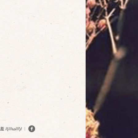
(///ω///)/
確定
取消