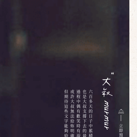
但期待這些文字能夠給你些溫暖
或許大叔無法給妳明確的答案
過程中偶有歡笑時有淚水
也是大叔支撐下去的最大動力
六百多天的日子中累積的無限情感與回憶
立
即
預