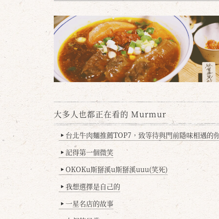
大多人也都正在看的 Murmur
台北牛肉麵推薦TOP7，致等待與門前隱味相遇的你(
▶
記得第一個微笑
▶
OKOKu斯掰溪u斯掰溪uuu(笑死)
▶
我想選擇是自己的
▶
一星名店的故事
▶