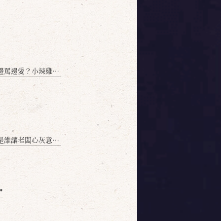
愛？小辣雞揭密！」
讓老闆心灰意冷？」
❞