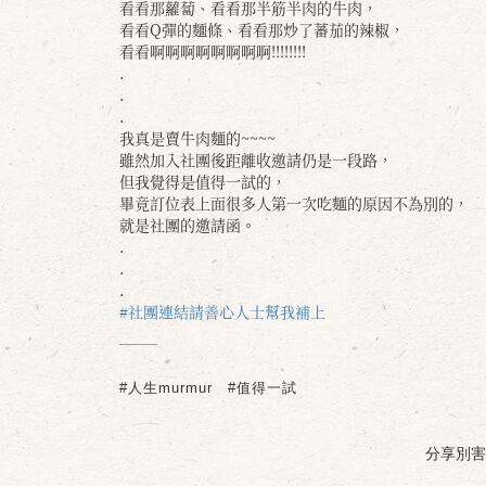
看看那蘿蔔、看看那半筋半肉的牛肉，
看看Q彈的麵條、看看那炒了蕃茄的辣椒，
看看啊啊啊啊啊啊啊啊!!!!!!!!
.
.
.
我真是賣牛肉麵的~~~~
雖然加入社團後距離收邀請仍是一段路，
但我覺得是值得一試的，
畢竟訂位表上面很多人第一次吃麵的原因不為別的，
就是社團的邀請函。
.
.
.
#社團連結請善心人士幫我補上
#人生murmur
#值得一試
分享別害羞 /