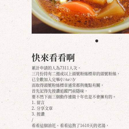
快來看看啊
累計申請的人為7311人次，
三月份持有二週或以上頭號粉絲標章的頭號粉絲，
已全數加入完畢⁄(⁄ ⁄ ⁄ω⁄ ⁄ ⁄)⁄
而取得頭號粉絲標章通常都與幾點有關，
首先記得先按讚追蹤門前隱味，
要不然下面三個動作連做十年也是不會擁有的。
1. 留言
2. 分享文章
3. 按讚
/
看看這個油花、看看這熬了1610天的老湯，