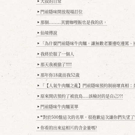
大叔的日常
▶
門前隱味開放現場訂位
▶
那個........其實咖哩飯也是我的店，
▶
仙境傳說
▶
「為什麼門前隱味牛肉麵，讓無數老饕邊吃邊罵、邊罵邊
▶
我終於服了一個人
▶
那天我被搶了!!!!!
▶
那年你18歲而我52歲
▶
「【人氣牛肉麵之亂】門前隱味預約制崩壞真相：是誰
▶
原來開店預約了被放鳥....該檢討的是自己??!
▶
門前隱味牛肉麵菜單
▶
❞對於500盤這次的名單，很抱歉這次讓你們失望了
▶
你看的出來這相片的含金量嗎?
▶