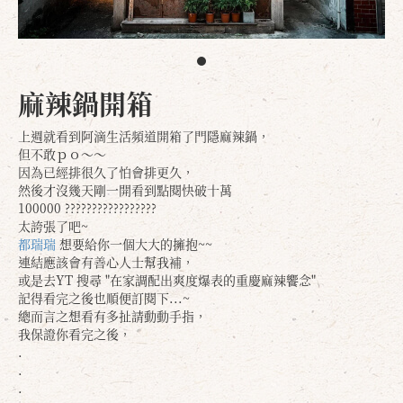
麻辣鍋開箱
上週就看到阿滴生活頻道開箱了門隱麻辣鍋，
但不敢ｐｏ～～
因為已經排很久了怕會排更久，
然後才沒幾天剛一開看到點閱快破十萬
100000 ?????????????????
太誇張了吧~
都瑞瑞
想要給你一個大大的擁抱~~
連結應該會有善心人士幫我補，
或是去YT 搜尋 "在家調配出爽度爆表的重慶麻辣饗念"
記得看完之後也順便訂閱下...~
總而言之想看有多扯請動動手指，
我保證你看完之後，
.
.
.