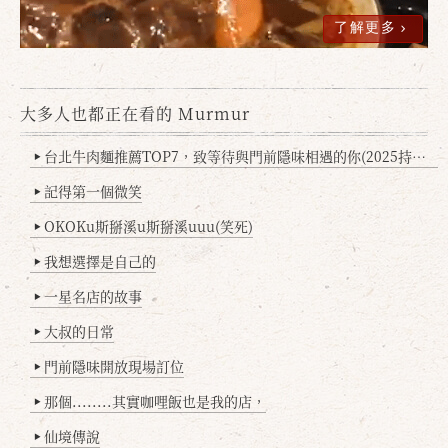
了解更多
大多人也都正在看的 Murmur
台北牛肉麵推薦TOP7，致等待與門前隱味相遇的你(2025持續更新
▶
記得第一個微笑
▶
OKOKu斯掰溪u斯掰溪uuu(笑死)
▶
我想選擇是自己的
▶
一星名店的故事
▶
大叔的日常
▶
門前隱味開放現場訂位
▶
那個........其實咖哩飯也是我的店，
▶
仙境傳說
▶