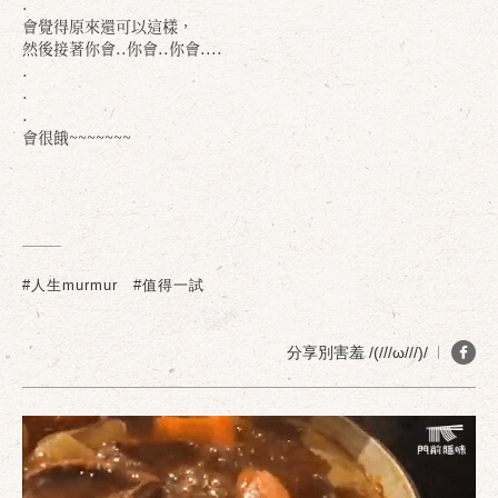
.
會覺得原來還可以這樣，
然後接著你會..你會..你會....
.
.
.
會很餓~~~~~~~
#人生murmur
#值得一試
分享別害羞 /(///ω///)/
確定
取消