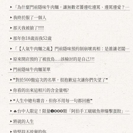
「為什麼門前隱味牛肉麵，讓無數老饕邊吃邊罵、邊罵邊愛？小辣雞揭密！」
▶
我終於服了一個人
▶
那天我被搶了!!!!!
▶
那年你18歲而我52歲
▶
「【人氣牛肉麵之亂】門前隱味預約制崩壞真相：是誰讓老闆心灰意冷？」
▶
原來開店預約了被放鳥....該檢討的是自己??!
▶
門前隱味牛肉麵菜單
▶
❞對於500盤這次的名單，很抱歉這次讓你們失望了❞
▶
你看的出來這相片的含金量嗎?
▶
❝人生中總有雜音，但你不用每一句都回應❞
▶
🔥台中人限定！限量➊𝟬𝟬𝟬顆「阿伯手工啵啵魚卵爆擊蛋餃」台北已被搶爆2萬顆，最後名額門前隱味只留給你！🥟💥
▶
將就的人生
▶
致堅持不放棄的你
▶