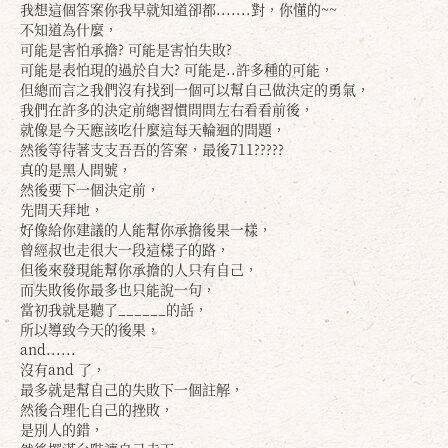
我想這個答案你我早就知道卻都.......對，你懂的~~
不知道為什麼，
可能是害怕承擔? 可能是害怕失敗?
可能是表怕現的過於自大? 可能是..許多種的可能，
但總而言之我們沒有找到一個可以幫自己做決定的勇氣，
我們在許多的決定前總習慣問問左右看看前後，
就像是今天應該吃什麼這每天輪迴的問題，
然後等待著支支吾吾的答案，最後711?????
真的是黑人問號，
然後要下一個決定前，
先問天拜地，
好像給你建議的人能幫你承擔後果一樣，
曾經叔也走很大一段這樣子的路，
但後來發現能幫你承擔的人只有自己，
而失敗後你最多也只能說一句，
當初我就是聽了______的話，
所以導致今天的後果，
and......
沒有and 了，
最多就是幫自己的失敗下一個註解，
然後合理化自己的挫敗，
是別人的錯，