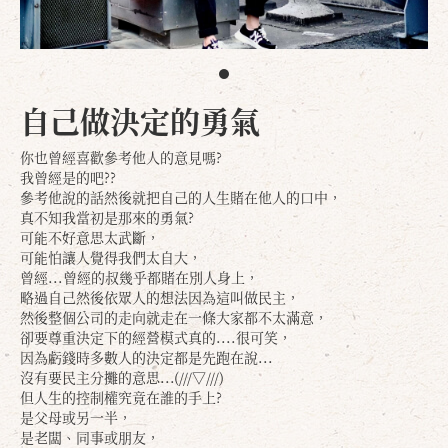
自己做決定的勇氣
你也曾經喜歡參考他人的意見嗎?
我曾經是的吧??
參考他說的話然後就把自己的人生賭在他人的口中，
真不知我當初是那來的勇氣?
可能不好意思太武斷，
可能怕讓人覺得我們太自大，
曾經...曾經的叔幾乎都賭在別人身上，
略過自己然後依眾人的想法因為這叫做民主，
然後整個公司的走向就走在一條大家都不太滿意，
卻要尊重決定下的經營模式真的....很可笑，
因為虧錢時多數人的決定都是先跑在說...
沒有要民主分攤的意思...(///▽///)
但人生的控制權究竟在誰的手上?
是父母或另一半，
是老闆、同事或朋友，