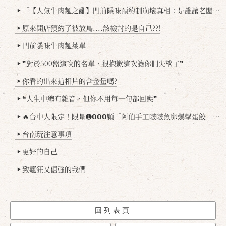
「【人氣牛肉麵之亂】門前隱味預約制崩壞真相：是誰讓老闆心灰意冷？」
▶
原來開店預約了被放鳥....該檢討的是自己??!
▶
門前隱味牛肉麵菜單
▶
❞對於500盤這次的名單，很抱歉這次讓你們失望了❞
▶
你看的出來這相片的含金量嗎?
▶
❝人生中總有雜音，但你不用每一句都回應❞
▶
🔥台中人限定！限量➊𝟬𝟬𝟬顆「阿伯手工啵啵魚卵爆擊蛋餃」台北已被搶爆2萬顆，最後名額門前隱味只留給你！🥟💥
▶
台南玩注意事項
▶
更好的自己
▶
致瘋狂又倔強的我們
▶
回列表頁