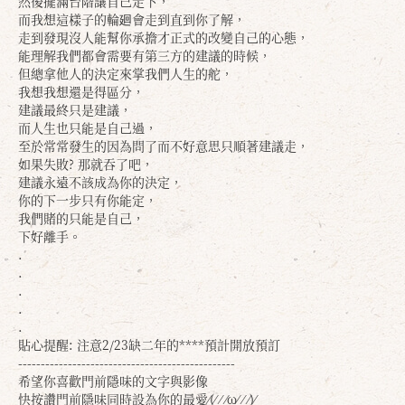
然後擺滿台階讓自己走下，
而我想這樣子的輪廻會走到直到你了解，
走到發現沒人能幫你承擔才正式的改變自己的心態，
能理解我們都會需要有第三方的建議的時候，
但總拿他人的決定來掌我們人生的舵，
我想我想還是得區分，
建議最終只是建議，
而人生也只能是自己過，
至於常常發生的因為問了而不好意思只順著建議走，
如果失敗? 那就吞了吧，
建議永遠不該成為你的決定，
你的下一步只有你能定，
我們賭的只能是自己，
下好離手。
.
.
.
確定
取消
.
.
貼心提醒: 注意2/23缺二年的****預計開放預訂
------------------------------------------------
希望你喜歡門前隱味的文字與影像
快按讚門前隱味同時設為你的最愛⁄(⁄ ⁄ ⁄ω⁄ ⁄ ⁄)⁄