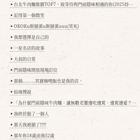
台北牛肉麵推薦TOP7，致等待與門前隱味相遇的你(2025持續更新
▶
記得第一個微笑
▶
OKOKu斯掰溪u斯掰溪uuu(笑死)
▶
我想選擇是自己的
▶
一星名店的故事
▶
大叔的日常
▶
門前隱味開放現場訂位
▶
那個........其實咖哩飯也是我的店，
▶
仙境傳說
▶
「為什麼門前隱味牛肉麵，讓無數老饕邊吃邊罵、邊罵邊愛？小辣雞揭密！」
▶
我終於服了一個人
▶
那天我被搶了!!!!!
▶
那年你18歲而我52歲
▶