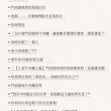
門前隱味開放現場訂位
▶
那個........其實咖哩飯也是我的店，
▶
仙境傳說
▶
「為什麼門前隱味牛肉麵，讓無數老饕邊吃邊罵、邊罵邊愛？小辣雞揭密！」
▶
我終於服了一個人
▶
那天我被搶了!!!!!
▶
那年你18歲而我52歲
▶
「【人氣牛肉麵之亂】門前隱味預約制崩壞真相：是誰讓老闆心灰意冷？」
▶
原來開店預約了被放鳥....該檢討的是自己??!
▶
門前隱味牛肉麵菜單
▶
❞對於500盤這次的名單，很抱歉這次讓你們失望了❞
▶
你看的出來這相片的含金量嗎?
▶