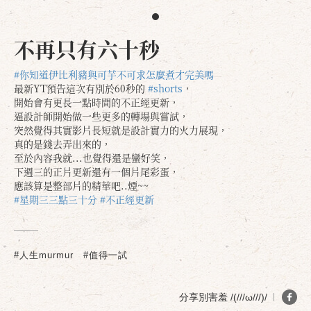
不再只有六十秒
#你知道伊比利豬與可芋不可求怎麼煮才完美嗎
最新YT預告這次有別於60秒的
#shorts
，
開始會有更長一點時間的不正經更新，
逼設計師開始做一些更多的轉場與嘗試，
突然覺得其實影片長短就是設計實力的火力展現，
真的是錢去弄出來的，
至於內容我就...也覺得還是蠻好笑，
下週三的正片更新還有一個片尾彩蛋，
應該算是整部片的精華吧..煙~~
#星期三三點三十分
#不正經更新
#人生murmur
#值得一試
分享別害羞 /(///ω///)/