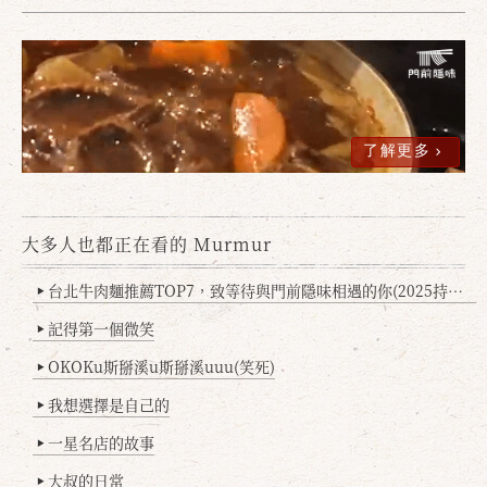
了解更多
大多人也都正在看的 Murmur
確定
取消
台北牛肉麵推薦TOP7，致等待與門前隱味相遇的你(2025持續更新
▶
記得第一個微笑
▶
OKOKu斯掰溪u斯掰溪uuu(笑死)
▶
我想選擇是自己的
▶
一星名店的故事
▶
大叔的日常
▶