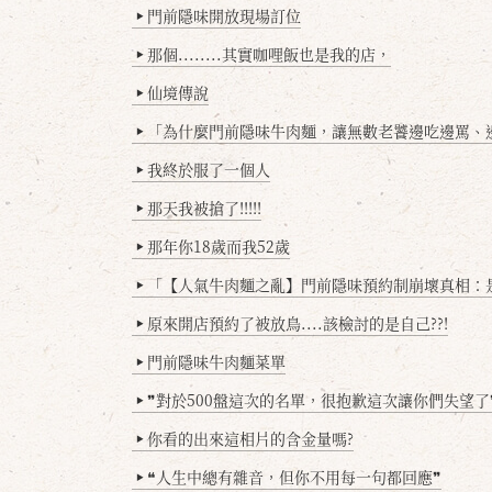
門前隱味開放現場訂位
▶
那個........其實咖哩飯也是我的店，
▶
仙境傳說
▶
「為什麼門前隱味牛肉麵，讓無數老饕邊吃邊罵、邊罵邊
▶
我終於服了一個人
▶
那天我被搶了!!!!!
▶
那年你18歲而我52歲
▶
「【人氣牛肉麵之亂】門前隱味預約制崩壞真相：是誰
▶
原來開店預約了被放鳥....該檢討的是自己??!
▶
門前隱味牛肉麵菜單
▶
❞對於500盤這次的名單，很抱歉這次讓你們失望了
▶
你看的出來這相片的含金量嗎?
▶
❝人生中總有雜音，但你不用每一句都回應❞
▶