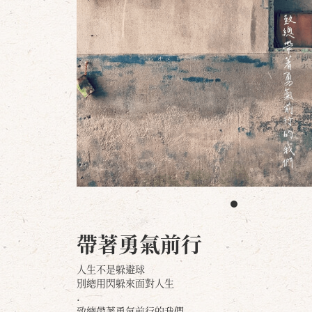
帶著勇氣前行
人生不是躲避球
別總用閃躲來面對人生
.
致總帶著勇氣前行的我們