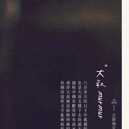
但期待這些文字能夠給你些溫暖
或許大叔無法給妳明確的答案
過程中偶有歡笑時有淚水
也是大叔支撐下去的最大動力
六百多天的日子中累積的無限情感與回憶
立
即
預
定