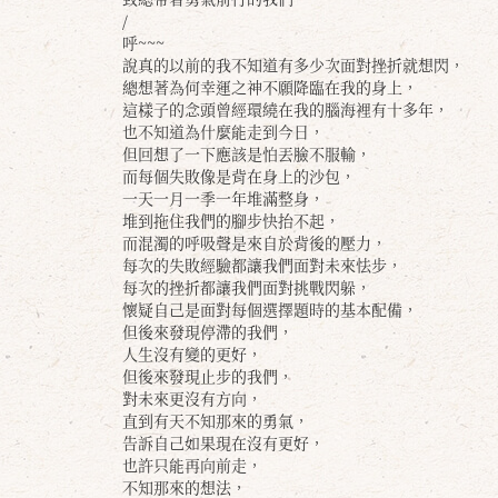
/
呼~~~
說真的以前的我不知道有多少次面對挫折就想閃，
總想著為何幸運之神不願降臨在我的身上，
這樣子的念頭曾經環繞在我的腦海裡有十多年，
也不知道為什麼能走到今日，
但回想了一下應該是怕丟臉不服輸，
而每個失敗像是背在身上的沙包，
一天一月一季一年堆滿整身，
堆到拖住我們的腳步快抬不起，
而混濁的呼吸聲是來自於背後的壓力，
每次的失敗經驗都讓我們面對未來怯步，
每次的挫折都讓我們面對挑戰閃躲，
懷疑自己是面對每個選擇題時的基本配備，
但後來發現停滯的我們，
人生沒有變的更好，
但後來發現止步的我們，
對未來更沒有方向，
直到有天不知那來的勇氣，
告訴自己如果現在沒有更好，
也許只能再向前走，
不知那來的想法，