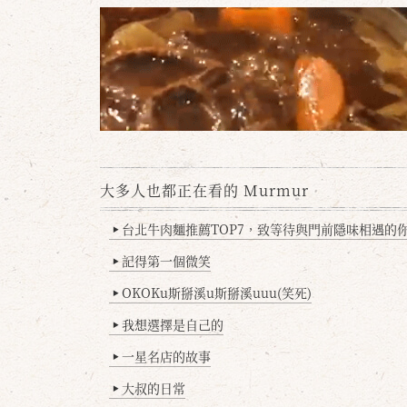
大多人也都正在看的 Murmur
台北牛肉麵推薦TOP7，致等待與門前隱味相遇的你(
▶
記得第一個微笑
▶
OKOKu斯掰溪u斯掰溪uuu(笑死)
▶
我想選擇是自己的
▶
一星名店的故事
▶
大叔的日常
▶