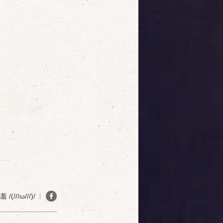
(///ω///)/