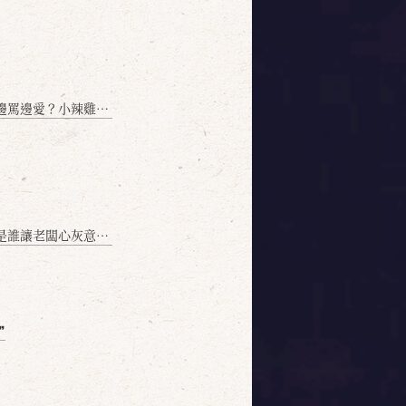
愛？小辣雞揭密！」
讓老闆心灰意冷？」
❞