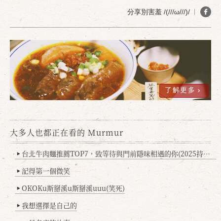
分享別害羞 /(///ω///)/
了解更多
確定
取消
大多人也都正在看的 Murmur
台北牛肉麵推薦TOP7，致等待與門前隱味相遇的你(2025持續更新
▶
記得第一個微笑
▶
OKOKu斯掰溪u斯掰溪uuu(笑死)
▶
我想選擇是自己的
▶