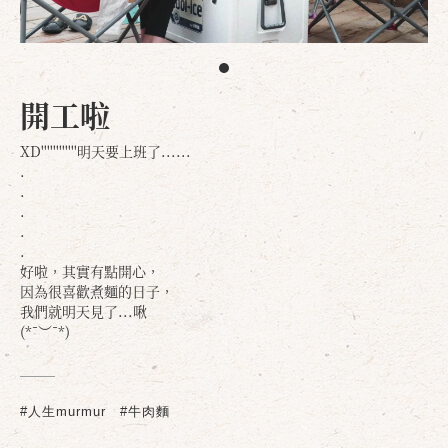
開工啦
XD''''''''''''明天要上班了......
.
.
.
.
.
好啦，其實有點開心，
因為很喜歡煮麵的日子，
我們就明天見了...啾
(*¯︶¯*)
#人生murmur
#牛肉麵