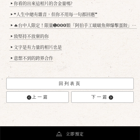
你看的出來這相片的含金量嗎?
▶
❝人生中總有雜音，但你不用每一句都回應❞
▶
🔥台中人限定！限量➊𝟬𝟬𝟬顆「阿伯手工啵啵魚卵爆擊蛋餃」台北已被搶爆2萬顆，最後名額門前隱味只留給你！🥟💥
▶
致堅持不放棄的你
▶
文字是有力量的相片也是
▶
意想不到的跨界合作
▶
回列表頁
上一篇
下一篇
立即預定