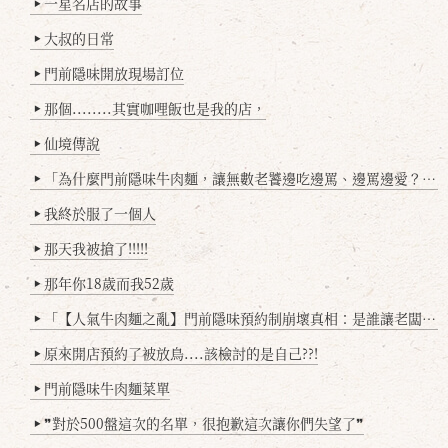
一星名店的故事
▶
大叔的日常
▶
門前隱味開放現場訂位
▶
那個........其實咖哩飯也是我的店，
▶
仙境傳說
▶
「為什麼門前隱味牛肉麵，讓無數老饕邊吃邊罵、邊罵邊愛？小辣雞揭密！」
▶
我終於服了一個人
▶
那天我被搶了!!!!!
▶
那年你18歲而我52歲
▶
「【人氣牛肉麵之亂】門前隱味預約制崩壞真相：是誰讓老闆心灰意冷？」
▶
原來開店預約了被放鳥....該檢討的是自己??!
▶
門前隱味牛肉麵菜單
▶
❞對於500盤這次的名單，很抱歉這次讓你們失望了❞
▶