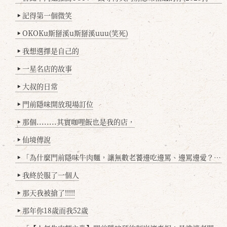
記得第一個微笑
▶
OKOKu斯掰溪u斯掰溪uuu(笑死)
▶
我想選擇是自己的
▶
一星名店的故事
▶
大叔的日常
▶
門前隱味開放現場訂位
▶
那個........其實咖哩飯也是我的店，
▶
仙境傳說
▶
「為什麼門前隱味牛肉麵，讓無數老饕邊吃邊罵、邊罵邊愛？小辣雞揭密！」
▶
我終於服了一個人
▶
那天我被搶了!!!!!
▶
那年你18歲而我52歲
▶