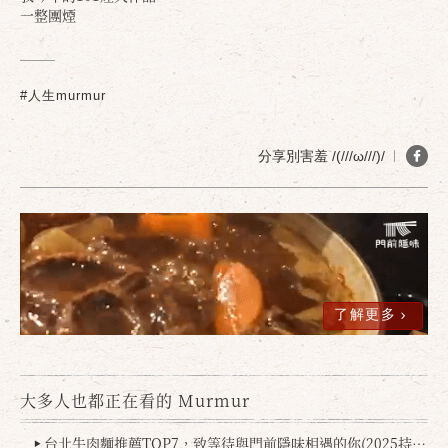
一整團煙
#人生murmur
分享別害羞 /(///ω///)/
了解更多
確定
取消
大多人也都正在看的 Murmur
台北牛肉麵推薦TOP7，致等待與門前隱味相遇的你(2025持續更新
▶