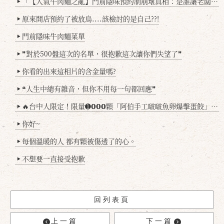
「【人氣牛肉麵之亂】門前隱味預約制崩壞真相：是誰讓老闆心灰意冷？」
▶
原來開店預約了被放鳥....該檢討的是自己??!
▶
門前隱味牛肉麵菜單
▶
❞對於500盤這次的名單，很抱歉這次讓你們失望了❞
▶
你看的出來這相片的含金量嗎?
▶
❝人生中總有雜音，但你不用每一句都回應❞
▶
🔥台中人限定！限量➊𝟬𝟬𝟬顆「阿伯手工啵啵魚卵爆擊蛋餃」台北已被搶爆2萬顆，最後名額門前隱味只留給你！🥟💥
▶
你好~
▶
每個溫暖的人 都有顆被傷透了的心。
▶
不想要一直接受抱歉
▶
回列表頁
上一篇
下一篇