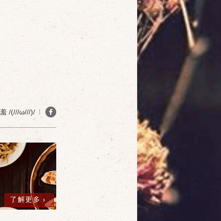
(///ω///)/
確定
取消
了解更多