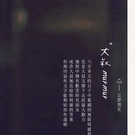
但期待這些文字能夠給你些溫暖
或許大叔無法給妳明確的答案
過程中偶有歡笑時有淚水
也是大叔支撐下去的最大動力
六百多天的日子中累積的無限情感與回憶
立
即
預
定