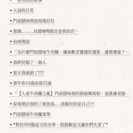
大叔的日常
▶
門前隱味開放現場訂位
▶
那個........其實咖哩飯也是我的店，
▶
仙境傳說
▶
「為什麼門前隱味牛肉麵，讓無數老饕邊吃邊罵、邊罵邊愛？小辣雞揭密！」
▶
我終於服了一個人
▶
那天我被搶了!!!!!
▶
那年你18歲而我52歲
▶
「【人氣牛肉麵之亂】門前隱味預約制崩壞真相：是誰讓老闆心灰意冷？」
▶
原來開店預約了被放鳥....該檢討的是自己??!
▶
門前隱味牛肉麵菜單
▶
❞對於500盤這次的名單，很抱歉這次讓你們失望了❞
▶