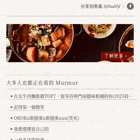
分享別害羞 /(///ω///)/
了解更多
大多人也都正在看的 Murmur
台北牛肉麵推薦TOP7，致等待與門前隱味相遇的你(2025持續更新
▶
記得第一個微笑
▶
OKOKu斯掰溪u斯掰溪uuu(笑死)
▶
我想選擇是自己的
▶
一星名店的故事
▶