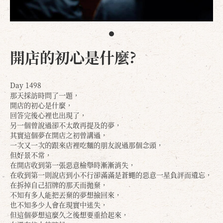
開店的初心是什麼?
Day 1498
那天採訪時問了一題，
開店的初心是什麼，
回答完後心裡也出現了，
另一個曾說過卻不太敢再提及的夢，
其實這個夢在開店之初曾講過，
一次又一次的跟來店裡吃麵的朋友說過那個念頭，
但好景不常，
在開店收到第一張惡意檢舉時漸漸消失，
在收到第一則說店到小不行卻滿滿是蒼蠅的惡意一星負評而遺忘，
在拆掉自己招牌的那天而拋棄，
不知有多人能把丟棄的夢想撿回來，
也不知多少人會在現實中迷失，
但這個夢想這麼久之後想要重拾起來，