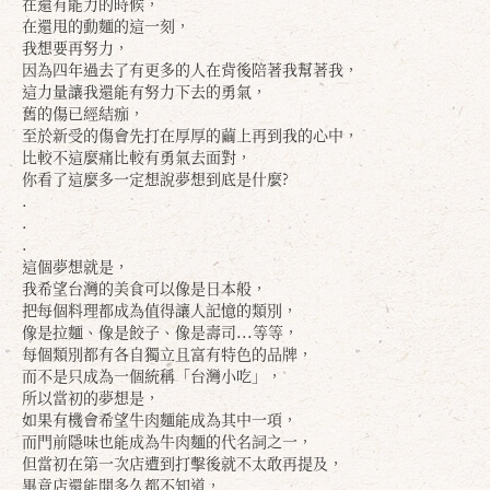
在還有能力的時候，
在還甩的動麵的這一刻，
我想要再努力，
因為四年過去了有更多的人在背後陪著我幫著我，
這力量讓我還能有努力下去的勇氣，
舊的傷已經結痂，
至於新受的傷會先打在厚厚的繭上再到我的心中，
比較不這麼痛比較有勇氣去面對，
你看了這麼多一定想說夢想到底是什麼?
.
.
.
這個夢想就是，
我希望台灣的美食可以像是日本般，
把每個料理都成為值得讓人記憶的類別，
像是拉麵、像是餃子、像是壽司...等等，
每個類別都有各自獨立且富有特色的品牌，
而不是只成為一個統稱「台灣小吃」，
所以當初的夢想是，
如果有機會希望牛肉麵能成為其中一項，
而門前隱味也能成為牛肉麵的代名詞之一，
但當初在第一次店遭到打擊後就不太敢再提及，
畢竟店還能開多久都不知道，