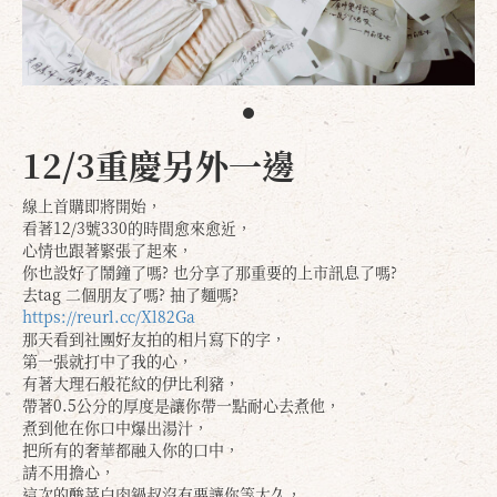
12/3重慶另外一邊
線上首購即將開始，
看著12/3號330的時間愈來愈近，
心情也跟著緊張了起來，
你也設好了鬧鐘了嗎? 也分享了那重要的上市訊息了嗎?
去tag 二個朋友了嗎? 抽了麵嗎?
https://reurl.cc/Xl82Ga
那天看到社團好友拍的相片寫下的字，
第一張就打中了我的心，
有著大理石般花紋的伊比利豬，
帶著0.5公分的厚度是讓你帶一點耐心去煮他，
煮到他在你口中爆出湯汁，
把所有的奢華都融入你的口中，
請不用擔心，
這次的酸菜白肉鍋叔沒有要讓你等太久，