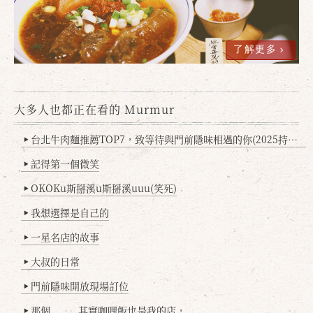
了解更多
大多人也都正在看的 Murmur
台北牛肉麵推薦TOP7，致等待與門前隱味相遇的你(2025持續更新
▶
記得第一個微笑
▶
OKOKu斯掰溪u斯掰溪uuu(笑死)
▶
我想選擇是自己的
▶
一星名店的故事
▶
大叔的日常
▶
門前隱味開放現場訂位
▶
那個........其實咖哩飯也是我的店，
▶