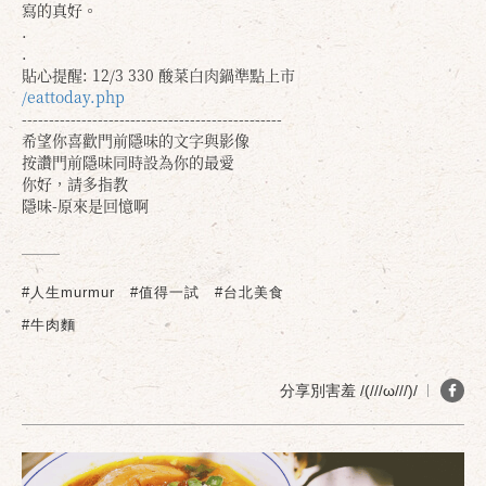
寫的真好。
.
.
貼心提醒: 12/3 330 酸菜白肉鍋準點上市
/eattoday.php
------------------------------------------------
希望你喜歡門前隱味的文字與影像
按讚門前隱味同時設為你的最愛
你好，請多指教
隱味-原來是回憶啊
確定
取消
#人生murmur
#值得一試
#台北美食
#牛肉麵
分享別害羞 /(///ω///)/