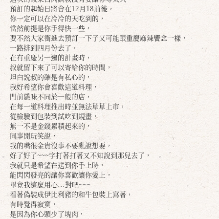
預訂的起始日將會在12月18前後，
你一定可以在冷冷的天吃到的，
當然前提是你手得快一些，
要不然大家衝進去預訂一下子又可能跟重慶麻辣饗念一樣，
一路排到四月份去了，
在有重慶另一邊的計畫時，
叔就留下來了可以寄給你的時間，
坦白說叔的確是有私心的，
我好希望你會喜歡這道料理，
門前隱味不同於一般的店，
在每一道料理推出時並無法草草上市，
從檢驗到包裝到試吃到規畫，
無一不是金錢累積起來的，
同事開玩笑說，
我的嘴很金貴沒事不要亂說想要，
好了好了~~~字打著打著又不知說到那兒去了，
我就只是希望在送到你手上時，
能閃閃發亮的讓你喜歡讓你愛上，
畢竟我這麼用心...對吧~~~
看著偽裝成伊比利豬的和牛包裝上寫著，
有時覺得寂寞，
是因為你心頭少了塊肉，