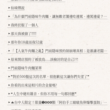
仙境傳說
▶
「為什麼門前隱味牛肉麵，讓無數老饕邊吃邊罵、邊罵邊愛？小辣雞揭密！」
▶
我終於服了一個人
▶
那天我被搶了!!!!!
▶
那年你18歲而我52歲
▶
「【人氣牛肉麵之亂】門前隱味預約制崩壞真相：是誰讓老闆心灰意冷？」
▶
原來開店預約了被放鳥....該檢討的是自己??!
▶
門前隱味牛肉麵菜單
▶
❞對於500盤這次的名單，很抱歉這次讓你們失望了❞
▶
你看的出來這相片的含金量嗎?
▶
❝人生中總有雜音，但你不用每一句都回應❞
▶
🔥台中人限定！限量➊𝟬𝟬𝟬顆「阿伯手工啵啵魚卵爆擊蛋餃」台北已被搶爆2萬顆，最後名額門前隱味只留給你！🥟💥
▶