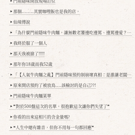
門前隱味開放現場訂位
▶
那個........其實咖哩飯也是我的店，
▶
仙境傳說
▶
「為什麼門前隱味牛肉麵，讓無數老饕邊吃邊罵、邊罵邊愛？小辣雞揭密！」
▶
我終於服了一個人
▶
那天我被搶了!!!!!
▶
那年你18歲而我52歲
▶
「【人氣牛肉麵之亂】門前隱味預約制崩壞真相：是誰讓老闆心灰意冷？」
▶
原來開店預約了被放鳥....該檢討的是自己??!
▶
門前隱味牛肉麵菜單
▶
❞對於500盤這次的名單，很抱歉這次讓你們失望了❞
▶
你看的出來這相片的含金量嗎?
▶
❝人生中總有雜音，但你不用每一句都回應❞
▶