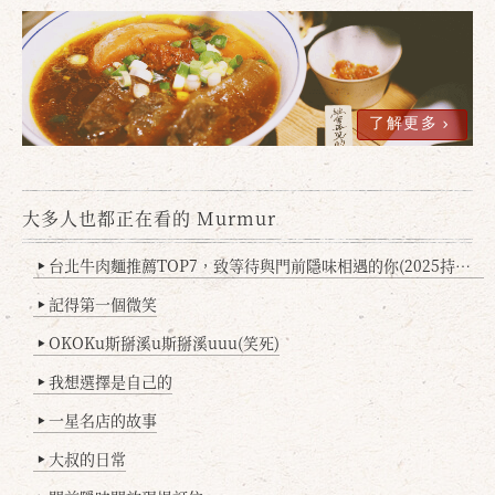
了解更多
大多人也都正在看的 Murmur
台北牛肉麵推薦TOP7，致等待與門前隱味相遇的你(2025持續更新
▶
記得第一個微笑
▶
OKOKu斯掰溪u斯掰溪uuu(笑死)
▶
我想選擇是自己的
▶
一星名店的故事
▶
大叔的日常
▶