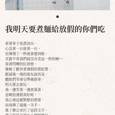
我明天要煮麵給放假的你們吃
看著車子魚貫而出，
心急著一台接著一台，
彷彿慢了一秒就會遲到般，
其實平常我們就沒有差這一秒的啊~~
看著閃爍的紅綠燈，
像極了歡快著連假的霓虹燈，
跟最後一場的朋友說再見，
聽他們等會兒準備搭車，
明天要去那玩，
我一邊笑著一邊羨慕著，
是啊放連假真好呢，
我心裡這麼默默的想著，
而我揮了最後一次手，
進了辦公室打了這段文字，