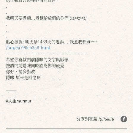
選了張符合現在心情的圖片，
.
.
我明天要煮麵...煮麵給放假的你們吃(ᗒᗨᗕ)/
.
..
.
貼心提醒: 明天是1439天的老湯....我煮我都煮~~~
/fan/ea790cb3a8.html
------------------------------------------------------
希望你喜歡門前隱味的文字與影像
按讚門前隱味同時設為你的最愛
你好，請多指教
隱味-原來是回憶啊
#人生murmur
分享別害羞 /(///ω///)/
確定
取消