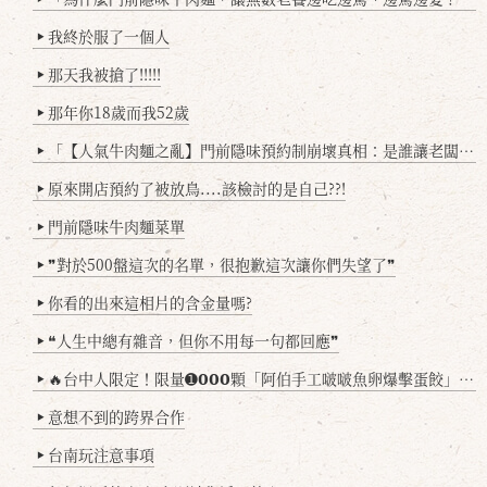
我終於服了一個人
▶
那天我被搶了!!!!!
▶
那年你18歲而我52歲
▶
「【人氣牛肉麵之亂】門前隱味預約制崩壞真相：是誰讓老闆心灰意冷？」
▶
原來開店預約了被放鳥....該檢討的是自己??!
▶
門前隱味牛肉麵菜單
▶
❞對於500盤這次的名單，很抱歉這次讓你們失望了❞
▶
你看的出來這相片的含金量嗎?
▶
❝人生中總有雜音，但你不用每一句都回應❞
▶
🔥台中人限定！限量➊𝟬𝟬𝟬顆「阿伯手工啵啵魚卵爆擊蛋餃」台北已被搶爆2萬顆，最後名額門前隱味只留給你！🥟💥
▶
意想不到的跨界合作
▶
台南玩注意事項
▶