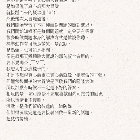
是如果說了真心話那大冒險
就接踵而來的概念(|||ﾟдﾟ)
然後幾次大冒險過後，
我們開始學習了不同種面對問題的應對進退，
我們開始知道不是每個問題就一定會要有答案，
很多時候問題本身的解決方式是他說你聽，
標準動作有可能是微笑、是沉默、
是點頭、也可能是提問，
像是叔那天煮麵時大寶說的那句叔也會用的，
要不要喝茶 (￣∇￣)
我想人生是這樣子的，
不是不想說真心話畢竟真心話就像一槍斃命的子彈，
但通常後面接的大冒險是回敬我們的隆隆大砲，
所以沉默有時候不一定是不好的答案，
相反的是...這可能是不這麼喜歡但尚可接受的回應，
所以事情並不複雜，
沉默，是我們留給彼此的一道防線，
但記得沉默完還是要接著開啟一道新的話題，
把感情接續。
.
.
.