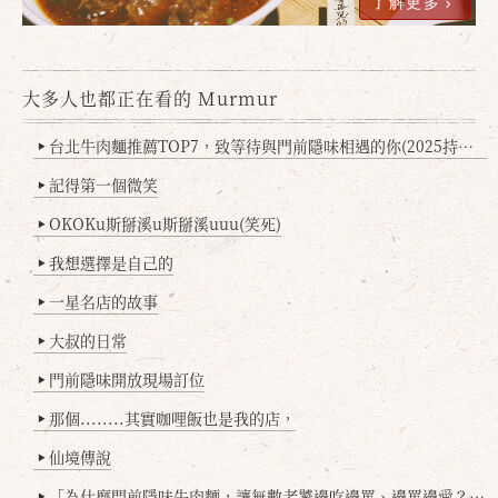
了解更多
大多人也都正在看的 Murmur
台北牛肉麵推薦TOP7，致等待與門前隱味相遇的你(2025持續更新
▶
記得第一個微笑
▶
OKOKu斯掰溪u斯掰溪uuu(笑死)
▶
我想選擇是自己的
▶
一星名店的故事
▶
大叔的日常
▶
門前隱味開放現場訂位
▶
那個........其實咖哩飯也是我的店，
▶
仙境傳說
▶
「為什麼門前隱味牛肉麵，讓無數老饕邊吃邊罵、邊罵邊愛？小辣雞揭密！」
▶