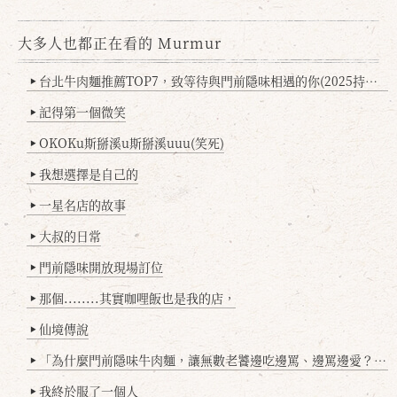
大多人也都正在看的 Murmur
台北牛肉麵推薦TOP7，致等待與門前隱味相遇的你(2025持續更新
▶
記得第一個微笑
▶
OKOKu斯掰溪u斯掰溪uuu(笑死)
▶
我想選擇是自己的
▶
一星名店的故事
▶
大叔的日常
▶
門前隱味開放現場訂位
▶
那個........其實咖哩飯也是我的店，
▶
仙境傳說
▶
「為什麼門前隱味牛肉麵，讓無數老饕邊吃邊罵、邊罵邊愛？小辣雞揭密！」
▶
我終於服了一個人
▶