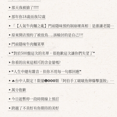
那天我被搶了!!!!!
▶
那年你18歲而我52歲
▶
「【人氣牛肉麵之亂】門前隱味預約制崩壞真相：是誰讓老闆心灰意冷？」
▶
原來開店預約了被放鳥....該檢討的是自己??!
▶
門前隱味牛肉麵菜單
▶
❞對於500盤這次的名單，很抱歉這次讓你們失望了❞
▶
你看的出來這相片的含金量嗎?
▶
❝人生中總有雜音，但你不用每一句都回應❞
▶
🔥台中人限定！限量➊𝟬𝟬𝟬顆「阿伯手工啵啵魚卵爆擊蛋餃」台北已被搶爆2萬顆，最後名額門前隱味只留給你！🥟💥
▶
萬分抱歉
▶
今日起暫停一段時間線上預訂
▶
跨越了不美好有你期待的美好
▶