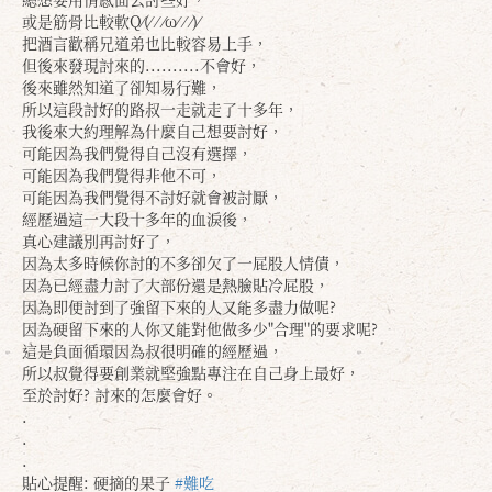
或是筋骨比較軟Q⁄(⁄ ⁄ ⁄ω⁄ ⁄ ⁄)⁄
把酒言歡稱兄道弟也比較容易上手，
但後來發現討來的..........不會好，
後來雖然知道了卻知易行難，
所以這段討好的路叔一走就走了十多年，
我後來大約理解為什麼自己想要討好，
可能因為我們覺得自己沒有選擇，
可能因為我們覺得非他不可，
可能因為我們覺得不討好就會被討厭，
經歷過這一大段十多年的血淚後，
真心建議別再討好了，
因為太多時候你討的不多卻欠了一屁股人情債，
因為已經盡力討了大部份還是熱臉貼冷屁股，
因為即便討到了強留下來的人又能多盡力做呢?
因為硬留下來的人你又能對他做多少"合理"的要求呢?
這是負面循環因為叔很明確的經歷過，
所以叔覺得要創業就堅強點專注在自己身上最好，
至於討好? 討來的怎麼會好。
.
.
.
貼心提醒: 硬摘的果子
#難吃