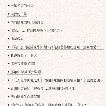
一星名店的故事
▶
大叔的日常
▶
門前隱味開放現場訂位
▶
那個........其實咖哩飯也是我的店，
▶
仙境傳說
▶
「為什麼門前隱味牛肉麵，讓無數老饕邊吃邊罵、邊罵邊愛？小辣雞揭密！」
▶
我終於服了一個人
▶
那天我被搶了!!!!!
▶
那年你18歲而我52歲
▶
「【人氣牛肉麵之亂】門前隱味預約制崩壞真相：是誰讓老闆心灰意冷？」
▶
原來開店預約了被放鳥....該檢討的是自己??!
▶
門前隱味牛肉麵菜單
▶
❞對於500盤這次的名單，很抱歉這次讓你們失望了❞
▶