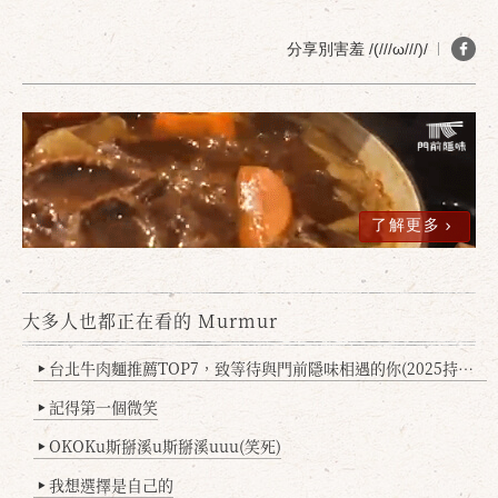
分享別害羞 /(///ω///)/
了解更多
大多人也都正在看的 Murmur
台北牛肉麵推薦TOP7，致等待與門前隱味相遇的你(2025持續更新
▶
記得第一個微笑
▶
OKOKu斯掰溪u斯掰溪uuu(笑死)
▶
我想選擇是自己的
▶