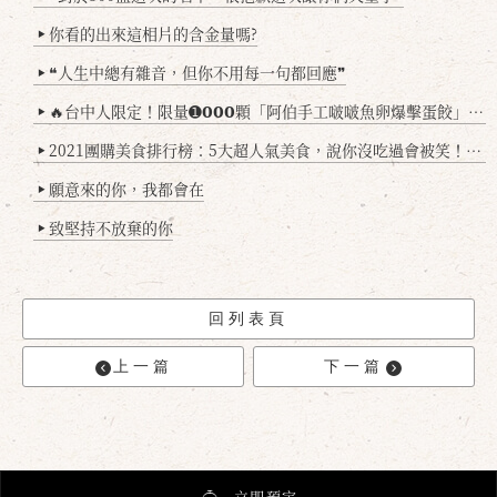
你看的出來這相片的含金量嗎?
▶
❝人生中總有雜音，但你不用每一句都回應❞
▶
🔥台中人限定！限量➊𝟬𝟬𝟬顆「阿伯手工啵啵魚卵爆擊蛋餃」台北已被搶爆2萬顆，最後名額門前隱味只留給你！🥟💥
▶
2021團購美食排行榜：5大超人氣美食，說你沒吃過會被笑！(持續更新
▶
願意來的你，我都會在
▶
致堅持不放棄的你
▶
回列表頁
上一篇
下一篇
立即預定