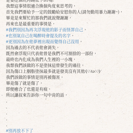
我想這事情很適合換個角度來思考的，
首先我們要給予一定的鼓勵給安慰你的人(請勿動用暴力謝謝~)，
畢竟是來幫忙的那我們就說聲謝謝，
再來也是最重要的事情是，
#我們別因為再次浮現他的影子而怪罪自己
，
#也別氣自己在喝醉時會提及的名字
，
#更別因為在他夢裡出現而覺得自己沒用
，
因為過去的不代表他會消失，
既然會浮現只代表他曾是我們不可割捨的一部份，
最終也內化成為我們人生裡的一小塊，
我想我們該做的不是塗抹這曾發生的過往，
因為傷口上胭脂塗抹最多就是發炎沒有其他⁄(⁄ ⁄ ⁄ω⁄ ⁄ ⁄)⁄
我們該做的事情是別再被傷害，
畢竟傷了就是傷了，
即便癒合了也還是有痕，
所以讓叔來告訴你一句中肯的話，
.
.
.
.
.
#別再放不下了