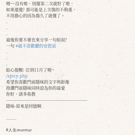
喂~~沒有啦，別傻第二次就好了啦，
如果還傻? 那可能是上次傷的不夠重，
不用擔心的因為傷久了就懂了。
.
.
.
最後你要不要也來分享一句給叔?
一句
#最不喜歡聽的安慰話
.
.
.
貼心提醒: 訂到11月了喔~
/spicy.php
確定
取消
希望你喜歡門前隱味的文字與影像
按讚門前隱味同時設為你的最愛
你好，請多指教
------------------------------------------------------
隱味-原來是回憶啊
#人生murmur