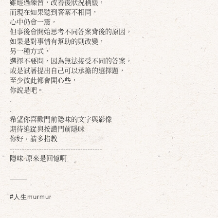
雖經過練習，改善後狀況稍緩，
而現在如果聽到答案不相同，
心中仍會一震，
但事後會開始思考不同答案背後的原因，
如果是對事情有幫助的則改變，
另一種方式，
選擇不要問，因為無法接受不同的答案，
或是試著提出自己可以承擔的選擇題，
至少彼此都會開心些，
你說是吧。
.
.
希望你喜歡門前隱味的文字與影像
期待追踨與按讚門前隱味
你好，請多指教
--------------------------------------
隱味-原來是回憶啊
#人生murmur