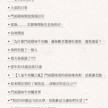
大叔的日常
▶
門前隱味開放現場訂位
▶
那個........其實咖哩飯也是我的店，
▶
仙境傳說
▶
「為什麼門前隱味牛肉麵，讓無數老饕邊吃邊罵、邊罵邊愛？小辣雞揭密！」
▶
我終於服了一個人
▶
那天我被搶了!!!!!
▶
那年你18歲而我52歲
▶
「【人氣牛肉麵之亂】門前隱味預約制崩壞真相：是誰讓老闆心灰意冷？」
▶
原來開店預約了被放鳥....該檢討的是自己??!
▶
門前隱味牛肉麵菜單
▶
❞對於500盤這次的名單，很抱歉這次讓你們失望了❞
▶