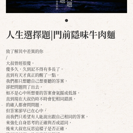
人生選擇題|門前隱味牛肉麵
致了解其中差異的你
/
大叔曾經很傻，
傻多久，久到記不得有多長了，
直到有天才真正的醒了一點，
我們都只想聽自己想要聽的答案，
卻把問題問了出去，
如不是心中所想要的答案會氣餒或低落，
直到現在大叔仍時不時會犯相同錯誤，
的確人都會問問題，
但答案卻早已在心中，
而我們只希望有人能說出跟自己相同的答案，
來強化自身思考的正確與否或認同，
後來大叔也反思這樣子是否正確，