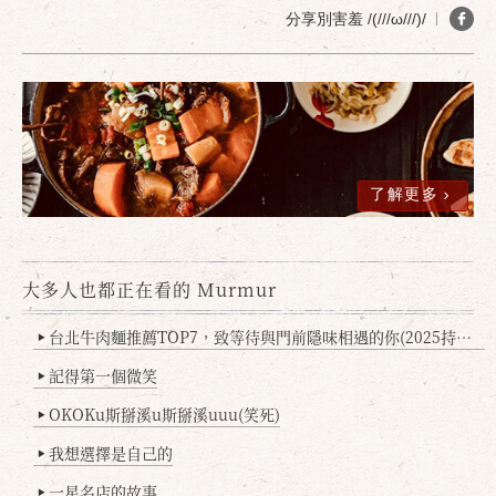
分享別害羞 /(///ω///)/
確定
取消
了解更多
大多人也都正在看的 Murmur
台北牛肉麵推薦TOP7，致等待與門前隱味相遇的你(2025持續更新
▶
記得第一個微笑
▶
OKOKu斯掰溪u斯掰溪uuu(笑死)
▶
我想選擇是自己的
▶
一星名店的故事
▶