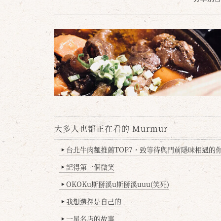
大多人也都正在看的 Murmur
台北牛肉麵推薦TOP7，致等待與門前隱味相遇的你(
▶
記得第一個微笑
▶
OKOKu斯掰溪u斯掰溪uuu(笑死)
▶
我想選擇是自己的
▶
一星名店的故事
▶