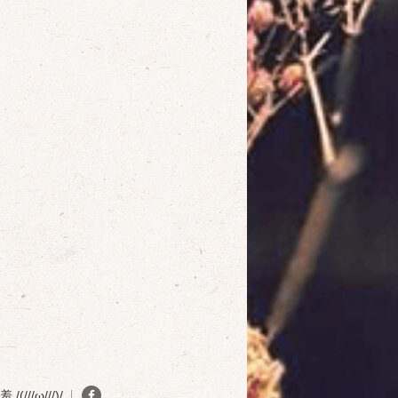
(///ω///)/