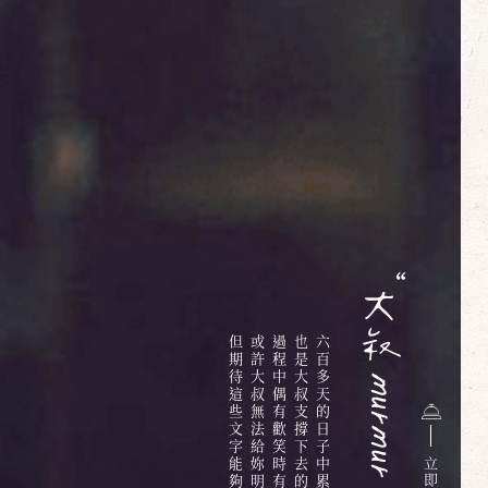
但期待這些文字能夠給你些溫暖
或許大叔無法給妳明確的答案
過程中偶有歡笑時有淚水
也是大叔支撐下去的最大動力
立
即