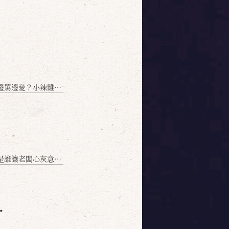
愛？小辣雞揭密！」
讓老闆心灰意冷？」
❞