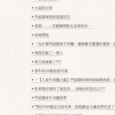
大叔的日常
▶
門前隱味開放現場訂位
▶
那個........其實咖哩飯也是我的店，
▶
仙境傳說
▶
「為什麼門前隱味牛肉麵，讓無數老饕邊吃邊罵、邊罵邊
▶
我終於服了一個人
▶
那天我被搶了!!!!!
▶
那年你18歲而我52歲
▶
「【人氣牛肉麵之亂】門前隱味預約制崩壞真相：是誰
▶
原來開店預約了被放鳥....該檢討的是自己??!
▶
門前隱味牛肉麵菜單
▶
❞對於500盤這次的名單，很抱歉這次讓你們失望了
▶