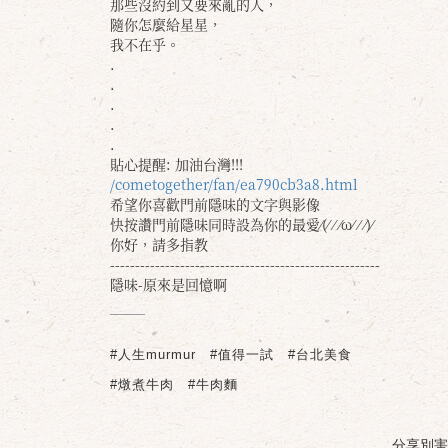
那些沒約到又要來亂的人，
隨你怎麼給星星，
我不在乎。
.
.
.
.
.
貼心提醒: 加油台灣!!!
/cometogether/fan/ea790cb3a8.html
希望你喜歡門前隱味的文字與影像
快按讚門前隱味同時設為你的最愛⁄(⁄ ⁄ ⁄ω⁄ ⁄ ⁄)⁄
你好，請多指教
------------------------------------------------------
隱味-原來是回憶啊
#人生murmur
#值得一試
#台北美食
#燉煮牛肉
#牛肉麵
分享別害羞 /