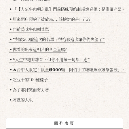
「【人氣牛肉麵之亂】門前隱味預約制崩壞真相：是誰讓老闆心灰意冷？」
▶
原來開店預約了被放鳥....該檢討的是自己??!
▶
門前隱味牛肉麵菜單
▶
❞對於500盤這次的名單，很抱歉這次讓你們失望了❞
▶
你看的出來這相片的含金量嗎?
▶
❝人生中總有雜音，但你不用每一句都回應❞
▶
🔥台中人限定！限量➊𝟬𝟬𝟬顆「阿伯手工啵啵魚卵爆擊蛋餃」台北已被搶爆2萬顆，最後名額門前隱味只留給你！🥟💥
▶
吃豆干的100種樣子
▶
為了那抹笑而努力著
▶
將就的人生
▶
回列表頁