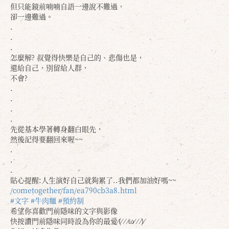
但只能鏡前喃喃自語一邊說不難過，
卻一邊難過。
.
.
.
怎麼解? 叔覺得快樂是自己的、悲傷也是，
還給自己，別留給人群，
不會?
.
.
.
.
先從基本學著轉身翻白眼先，
然後記得要翻回來喔~~
.
.
.
貼心提醒:人生演好自己就夠累了..我們都加油好嗎~~
/cometogether/fan/ea790cb3a8.html
#文字
#牛肉麵
#預約制
希望你喜歡門前隱味的文字與影像
快按讚門前隱味同時設為你的最愛⁄(⁄ ⁄ ⁄ω⁄ ⁄ ⁄)⁄