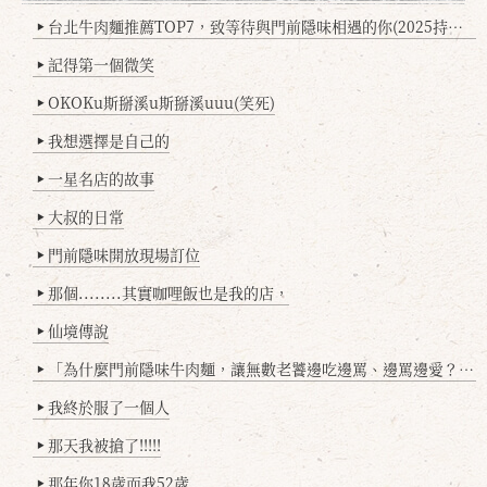
台北牛肉麵推薦TOP7，致等待與門前隱味相遇的你(2025持續更新
▶
記得第一個微笑
▶
OKOKu斯掰溪u斯掰溪uuu(笑死)
▶
我想選擇是自己的
▶
一星名店的故事
▶
大叔的日常
▶
門前隱味開放現場訂位
▶
那個........其實咖哩飯也是我的店，
▶
仙境傳說
▶
「為什麼門前隱味牛肉麵，讓無數老饕邊吃邊罵、邊罵邊愛？小辣雞揭密！」
▶
我終於服了一個人
▶
那天我被搶了!!!!!
▶
那年你18歲而我52歲
▶