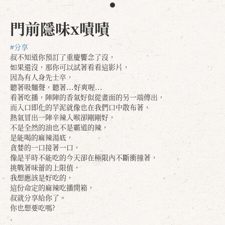
門前隱味x嘖嘖
#分享
叔不知道你預訂了重慶饗念了沒，
如果還沒，那你可以試著看看這影片，
因為有人身先士卒，
聽著吸麵聲，聽著...好爽喔...
看著吃播，陣陣的香氣好似從畫面的另一端傳出，
而入口即化的芋泥就像也在我們口中散布著，
熱氣冒出一陣辛辣入喉卻剛剛好，
不是全然的油也不是霸道的辣，
是能喝的麻辣湯底，
貪婪的一口接著一口，
像是平時不能吃的今天卻在極限內不斷衝撞著，
挑戰著味蕾的上限值，
我想應該是好吃的，
這份命定的麻辣吃播開箱，
叔就分享給你了。
你也想要吃嗎?
.