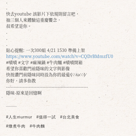
.
.
快去youtube 該影片下依規則留言吧，
抽三個人來體驗這重慶饗念，
叔希望是你。
.
.
.
貼心提醒: 一次300組 4/21 1530 準備上架
https://www.youtube.com/watch?v=CQDrBMmzfU0
#嘖嘖 #文字 #麻辣鍋 #牛肉麵 #嘖嘖開箱
希望你喜歡門前隱味的文字與影像
快按讚門前隱味同時設為你的最愛⁄(⁄ ⁄ ⁄ω⁄ ⁄ ⁄)⁄
你好，請多指教
------------------------------------------------------
隱味-原來是回憶啊
#人生murmur
#值得一試
#台北美食
#燉煮牛肉
#牛肉麵