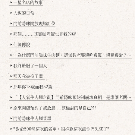
一星名店的故事
▶
大叔的日常
▶
門前隱味開放現場訂位
▶
那個........其實咖哩飯也是我的店，
▶
仙境傳說
▶
「為什麼門前隱味牛肉麵，讓無數老饕邊吃邊罵、邊罵邊愛？小辣雞揭密！」
▶
我終於服了一個人
▶
那天我被搶了!!!!!
▶
那年你18歲而我52歲
▶
「【人氣牛肉麵之亂】門前隱味預約制崩壞真相：是誰讓老闆心灰意冷？」
▶
原來開店預約了被放鳥....該檢討的是自己??!
▶
門前隱味牛肉麵菜單
▶
❞對於500盤這次的名單，很抱歉這次讓你們失望了❞
▶