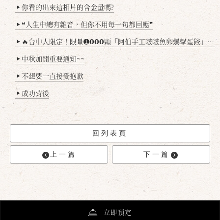
你看的出來這相片的含金量嗎?
▶
❝人生中總有雜音，但你不用每一句都回應❞
▶
🔥台中人限定！限量➊𝟬𝟬𝟬顆「阿伯手工啵啵魚卵爆擊蛋餃」台北已被搶爆2萬顆，最後名額門前隱味只留給你！🥟💥
▶
中秋加開重要通知~~
▶
不想要一直接受抱歉
▶
成功背後
▶
回列表頁
上一篇
下一篇
立即預定