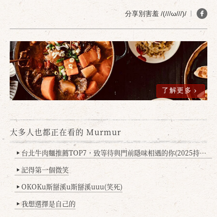
分享別害羞 /(///ω///)/
確定
取消
了解更多
大多人也都正在看的 Murmur
台北牛肉麵推薦TOP7，致等待與門前隱味相遇的你(2025持續更新
▶
記得第一個微笑
▶
OKOKu斯掰溪u斯掰溪uuu(笑死)
▶
我想選擇是自己的
▶