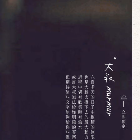
但期待這些文字能夠給你些溫暖
或許大叔無法給妳明確的答案
過程中偶有歡笑時有淚水
也是大叔支撐下去的最大動力
六百多天的日子中累積的無限情感與回憶
立
即
預
定