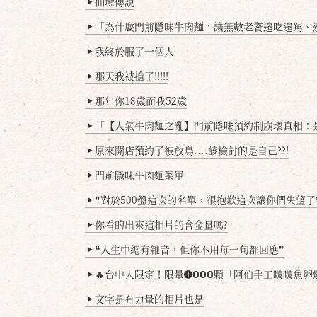
仙境傳說
▶
「為什麼門前隱味牛肉麵，讓無數老饕邊吃邊罵、邊罵邊
▶
我終於服了一個人
▶
那天我被搶了!!!!!
▶
那年你18歲而我52歲
▶
「【人氣牛肉麵之亂】門前隱味預約制崩壞真相：是誰
▶
原來開店預約了被放鳥....該檢討的是自己??!
▶
門前隱味牛肉麵菜單
▶
❞對於500盤這次的名單，很抱歉這次讓你們失望了
▶
你看的出來這相片的含金量嗎?
▶
❝人生中總有雜音，但你不用每一句都回應❞
▶
🔥台中人限定！限量➊𝟬𝟬𝟬顆「阿伯手工啵啵魚卵爆擊蛋餃」台北已被搶爆2萬顆，最後
▶
文字是有力量的相片也是
▶