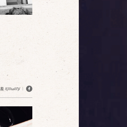
(///ω///)/