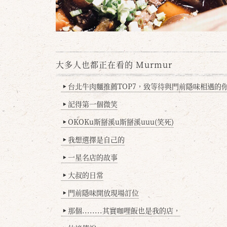
大多人也都正在看的 Murmur
台北牛肉麵推薦TOP7，致等待與門前隱味相遇的你(
▶
記得第一個微笑
▶
OKOKu斯掰溪u斯掰溪uuu(笑死)
▶
我想選擇是自己的
▶
一星名店的故事
▶
大叔的日常
▶
門前隱味開放現場訂位
▶
那個........其實咖哩飯也是我的店，
▶