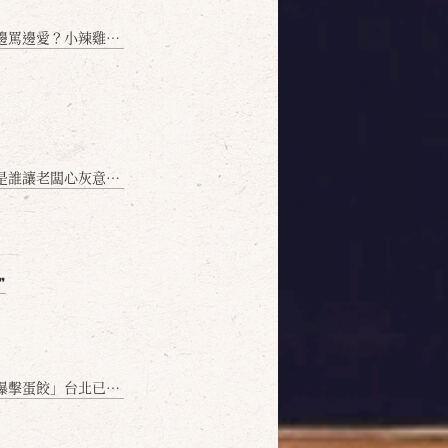
愛？小辣雞揭密！」
讓老闆心灰意冷？」
❞
名額門前隱味只留給你！🥟💥