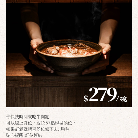
你快找時間來吃牛肉麵
可以線上訂位，或1357點現場候位，
如果訂滿就請直候位候下去..啾咪
貼心提醒:訂位連結