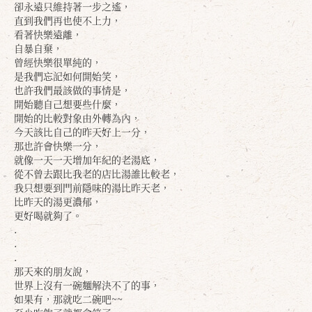
卻永遠只維持著一步之遙，
直到我們再也使不上力，
看著快樂遠離，
自暴自棄，
曾經快樂很單純的，
是我們忘記如何開始笑，
也許我們最該做的事情是，
開始聽自己想要些什麼，
開始的比較對象由外轉為內，
今天該比自己的昨天好上一分，
那也許會快樂一分，
就像一天一天增加年紀的老湯底，
從不曾去跟比我老的店比湯誰比較老，
我只想要到門前隱味的湯比昨天老，
比昨天的湯更濃郁，
更好喝就夠了。
.
.
.
那天來的朋友說，
世界上沒有一碗麵解決不了的事，
如果有，那就吃二碗吧~~