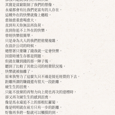
其實是貧窮限制了我們的想像，
永遠都會有比我們更富有的人存在，
這種外在的快樂就像上癮般，
愈抽愈重愈喝愈大，
直到有天你無法再負荷，
直到你追不上外在的快樂，
曾經快樂很簡單，
只是身為大人的我們把他變複雜，
在設計公司的時候，
總想著只要賺了錢我就一定會快樂，
因當時連生存都是問題，
但就在賺到錢的那一陣子後，
聽到了比較了其他公司的經營狀況後，
快樂就被抽離了，
原來我努力了這麼久只不過是接近經營的下去，
距離所謂的賺錢還有很大一段距離，
硬生生的沮喪，
只能不放棄的再努力向上爬也再次的達標時，
卻又再次硬生生的感到沮喪，
像是馬永遠追不上的那根紅蘿蔔，
像是明明就在前方只有一步的距離，
好像再多跨一點就可以觸摸的到，