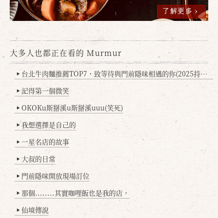
了解更多
大多人也都正在看的 Murmur
台北牛肉麵推薦TOP7，致等待與門前隱味相遇的你(2025持續更新
▶
記得第一個微笑
▶
OKOKu斯掰溪u斯掰溪uuu(笑死)
▶
我想選擇是自己的
▶
一星名店的故事
▶
大叔的日常
▶
門前隱味開放現場訂位
▶
那個........其實咖哩飯也是我的店，
▶
仙境傳說
▶