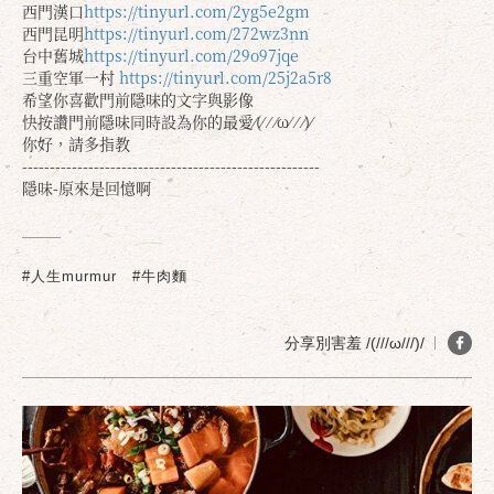
西門漢口
https://tinyurl.com/2yg5e2gm
西門昆明
https://tinyurl.com/272wz3nn
台中舊城
https://tinyurl.com/29o97jqe
三重空軍一村
https://tinyurl.com/25j2a5r8
希望你喜歡門前隱味的文字與影像
快按讚門前隱味同時設為你的最愛⁄(⁄ ⁄ ⁄ω⁄ ⁄ ⁄)⁄
你好，請多指教
------------------------------------------------------
隱味-原來是回憶啊
#人生murmur
#牛肉麵
分享別害羞 /(///ω///)/