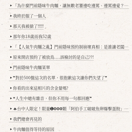
「為什麼門前隱味牛肉麵，讓無數老饕邊吃邊罵、邊罵邊愛？小辣雞揭密！」
▶
我終於服了一個人
▶
那天我被搶了!!!!!
▶
那年你18歲而我52歲
▶
「【人氣牛肉麵之亂】門前隱味預約制崩壞真相：是誰讓老闆心灰意冷？」
▶
原來開店預約了被放鳥....該檢討的是自己??!
▶
門前隱味牛肉麵菜單
▶
❞對於500盤這次的名單，很抱歉這次讓你們失望了❞
▶
你看的出來這相片的含金量嗎?
▶
❝人生中總有雜音，但你不用每一句都回應❞
▶
🔥台中人限定！限量➊𝟬𝟬𝟬顆「阿伯手工啵啵魚卵爆擊蛋餃」台北已被搶爆2萬顆，最後名額門前隱味只留給你！🥟💥
▶
我們總會再見的
▶
牛肉麵值得等待的原因
▶