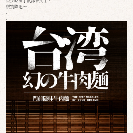
至少吃飽了就都會笑了，
很實際吧~~
.
.
確定
取消