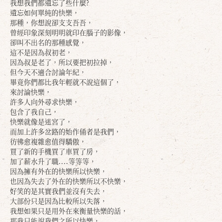
我想我們都遺忘了些什麼?
遺忘如何單純的快樂，
那種，你想說卻支支吾吾，
曾經印象深刻明明就印在腦子的影像，
卻叫不出名的那種感覺，
這不是因為叔初老，
因為叔是老了，所以要把初拉掉，
但今天不適合討論年紀，
畢竟你們都比我年輕就不說這個了，
來討論快樂，
許多人向外尋求快樂，
包含了我自己，
快樂就像是迷宮了，
而加上許多岔路的始作俑者是我們，
彷彿愈複雜愈值得驕傲，
買了新的手機買了車買了房，
加了薪水升了職....等等等，
因為擁有外在的快樂所以快樂，
也因為失去了外在的快樂所以不快樂，
好笑的是其實我們並沒有失去，
大部份只是因為比較所以失落，
我想如果只是用外在來衡量快樂的話，
那我只能說我們之所以快樂，