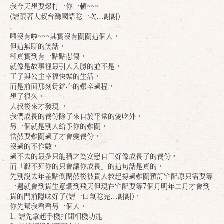
我今天想要爆打一你一頓~~~
(請跟著大叔台灣國語唸一次...謝謝)
.
喂沒有啦~~~其實沒有關關這個人，
但這無聊的笑話，
卻真實到有一點點悲傷，
就像是故事裡最引人入勝的並不是，
王子與公主幸福快樂的生活，
而是前面那刻骨銘心的艱辛過程，
想了很久，
大叔後來才發現 ，
我們成長的養份除了來自於平常的愛吃外，
另一個就是別人給予你的難關，
當然要難關過了才會變養份，
沒過的不作數，
過不去的最多只能稱之為安慰自己好像成長了的養份，
而「殺不死你的只會讓你成長」的這句話是真的，
先別說去年差點倒閉然後被貴人救起撐過難關預訂宅配原只
需要等
一週就會到貨生意爛到飛天但現在宅配要等7個月明
年二月才會到
貨的門前隱味好了(請一口氣唸完...謝謝
)，
你先幫我看看另一個人，
1. 請先拿起手機打開相機功能