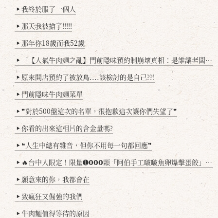
我終於服了一個人
▶
那天我被搶了!!!!!
▶
那年你18歲而我52歲
▶
「【人氣牛肉麵之亂】門前隱味預約制崩壞真相：是誰讓老闆心灰意冷？」
▶
原來開店預約了被放鳥....該檢討的是自己??!
▶
門前隱味牛肉麵菜單
▶
❞對於500盤這次的名單，很抱歉這次讓你們失望了❞
▶
你看的出來這相片的含金量嗎?
▶
❝人生中總有雜音，但你不用每一句都回應❞
▶
🔥台中人限定！限量➊𝟬𝟬𝟬顆「阿伯手工啵啵魚卵爆擊蛋餃」台北已被搶爆2萬顆，最後名額門前隱味只留給你！🥟💥
▶
願意來的你，我都會在
▶
致瘋狂又倔強的我們
▶
牛肉麵值得等待的原因
▶