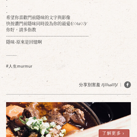
.
.
希望你喜歡門前隱味的文字與影像
快按讚門前隱味同時設為你的最愛⁄(⁄ ⁄ ⁄ω⁄ ⁄ ⁄)⁄
你好，請多指教
--------------------------
--------------------------
--
隱味-原來是回憶啊
#人生murmur
分享別害羞 /(///ω///)/
了解更多