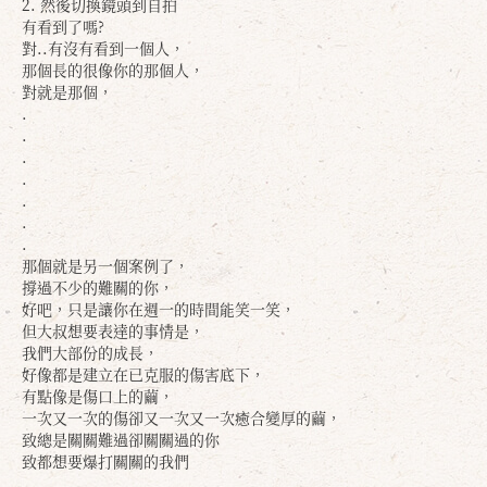
2. 然後切換鏡頭到自拍
有看到了嗎?
對..有沒有看到一個人，
那個長的很像你的那個人，
對就是那個，
.
.
.
.
.
.
.
那個就是另一個案例了，
撐過不少的難關的你，
好吧，只是讓你在週一的時間能笑一笑，
但大叔想要表達的事情是，
我們大部份的成長，
好像都是建立在已克服的傷害底下，
有點像是傷口上的繭，
一次又一次的傷卻又一次又一次癒合變厚的繭，
確定
取消
致總是關關難過卻關關過的你
致都想要爆打關關的我們
.