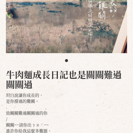
牛肉麵成長日記也是關關難過
關關過
坦白說讓你成長的，
是你撐過的難關。
.
致關關難過關關過的你
/
關關~~請你出ㄋㄞˊ~~
誰許你給我這麼多難題，