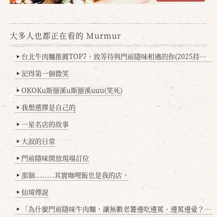
大多人也都正在看的 Murmur
台北牛肉麵推薦TOP7，致等待與門前隱味相遇的你(2025持續更新
▶
記得第一個微笑
▶
OKOKu斯掰溪u斯掰溪uuu(笑死)
▶
我想選擇是自己的
▶
一星名店的故事
▶
大叔的日常
▶
門前隱味開放現場訂位
▶
那個........其實咖哩飯也是我的店，
▶
仙境傳說
▶
「為什麼門前隱味牛肉麵，讓無數老饕邊吃邊罵、邊罵邊愛？小辣雞揭密！」
▶