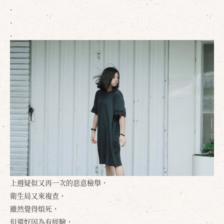
.
.
.
確定
取消
上週疑似又再一次的惡意檢舉，
衛生局又來複查，
雖然覺得煩死，
但還好因為有經驗，