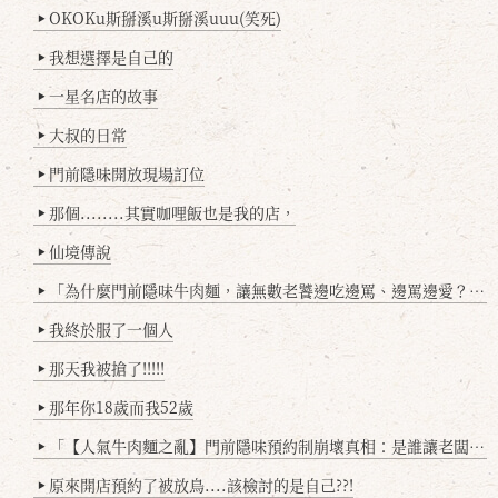
OKOKu斯掰溪u斯掰溪uuu(笑死)
▶
我想選擇是自己的
▶
一星名店的故事
▶
大叔的日常
▶
門前隱味開放現場訂位
▶
那個........其實咖哩飯也是我的店，
▶
仙境傳說
▶
「為什麼門前隱味牛肉麵，讓無數老饕邊吃邊罵、邊罵邊愛？小辣雞揭密！」
▶
我終於服了一個人
▶
那天我被搶了!!!!!
▶
那年你18歲而我52歲
▶
「【人氣牛肉麵之亂】門前隱味預約制崩壞真相：是誰讓老闆心灰意冷？」
▶
原來開店預約了被放鳥....該檢討的是自己??!
▶