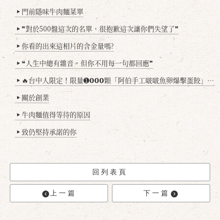
門前隱味牛肉麵菜單
▶
❞對於500盤這次的名單，很抱歉這次讓你們失望了❞
▶
你看的出來這相片的含金量嗎?
▶
❝人生中總有雜音，但你不用每一句都回應❞
▶
🔥台中人限定！限量➊𝟬𝟬𝟬顆「阿伯手工啵啵魚卵爆擊蛋餃」台北已被搶爆2萬顆，最後名額門前隱味只留給你！🥟💥
▶
關於創業
▶
牛肉麵值得等待的原因
▶
致仍堅持承諾的你
▶
回列表頁
上一篇
下一篇