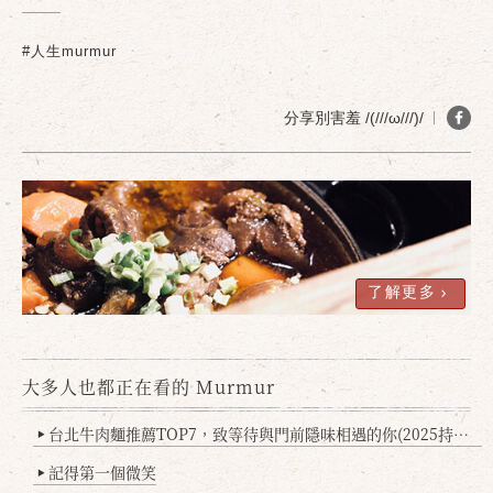
#人生murmur
分享別害羞 /(///ω///)/
了解更多
大多人也都正在看的 Murmur
台北牛肉麵推薦TOP7，致等待與門前隱味相遇的你(2025持續更新
▶
記得第一個微笑
▶