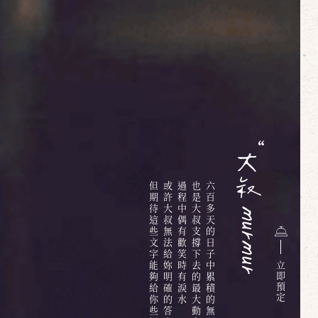
但期待這些文字能夠給你些溫暖
或許大叔無法給妳明確的答案
過程中偶有歡笑時有淚水
也是大叔支撐下去的最大動力
六百多天的日子中累積的無限情感與回憶
立
即
預
定