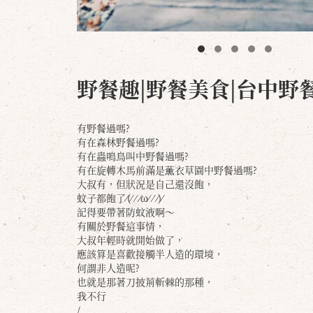
野餐趣|野餐美食|台中野
有野餐過嗎?
有在森林野餐過嗎?
有在蟲鳴鳥叫中野餐過嗎?
有在旋轉木馬前滿是薫衣草園中野餐過嗎?
大叔有，但狀況是自己還沒飽，
蚊子都飽了⁄(⁄ ⁄ ⁄ω⁄ ⁄ ⁄)⁄
記得要帶著防蚊液啊～
有關於野餐這事情，
大叔年輕時就開始做了，
應該算是喜歡接觸半人造的環境，
何謂非人造呢?
也就是那著刀披荊斬棘的那種，
我不行
/