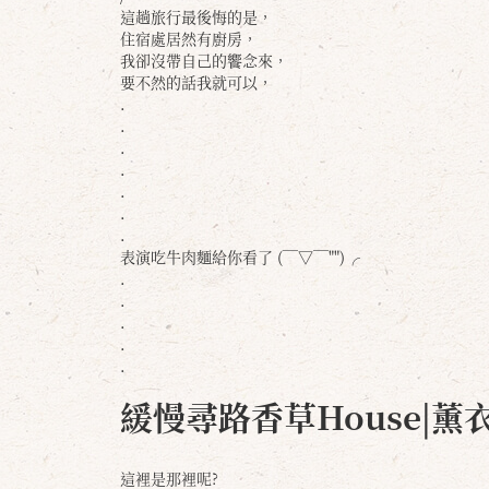
這趟旅行最後悔的是，
住宿處居然有廚房，
我卻沒帶自己的饗念來，
要不然的話我就可以，
.
.
.
.
.
.
.
表演吃牛肉麵給你看了 (￣▽￣"")╭
.
.
.
.
.
緩慢尋路香草House|薰
這裡是那裡呢?