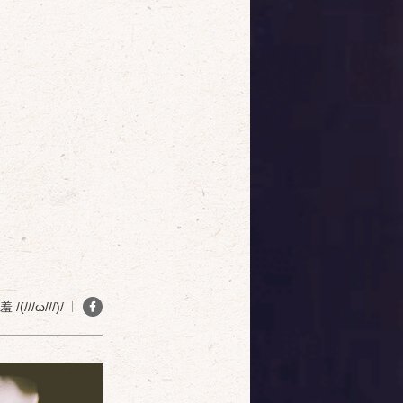
(///ω///)/