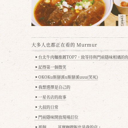
大多人也都正在看的 Murmur
台北牛肉麵推薦TOP7，致等待與門前隱味相遇的你(
▶
記得第一個微笑
▶
OKOKu斯掰溪u斯掰溪uuu(笑死)
▶
我想選擇是自己的
▶
一星名店的故事
▶
大叔的日常
▶
門前隱味開放現場訂位
▶
那個........其實咖哩飯也是我的店，
▶