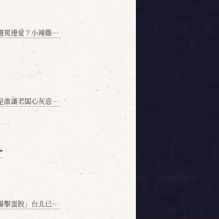
愛？小辣雞揭密！」
讓老闆心灰意冷？」
❞
名額門前隱味只留給你！🥟💥