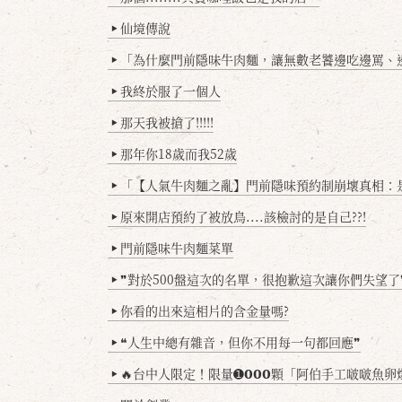
仙境傳說
▶
「為什麼門前隱味牛肉麵，讓無數老饕邊吃邊罵、邊罵邊
▶
我終於服了一個人
▶
那天我被搶了!!!!!
▶
那年你18歲而我52歲
▶
「【人氣牛肉麵之亂】門前隱味預約制崩壞真相：是誰
▶
原來開店預約了被放鳥....該檢討的是自己??!
▶
門前隱味牛肉麵菜單
▶
❞對於500盤這次的名單，很抱歉這次讓你們失望了
▶
你看的出來這相片的含金量嗎?
▶
❝人生中總有雜音，但你不用每一句都回應❞
▶
🔥台中人限定！限量➊𝟬𝟬𝟬顆「阿伯手工啵啵魚卵爆擊蛋餃」台北已被搶爆2萬顆，最後
▶