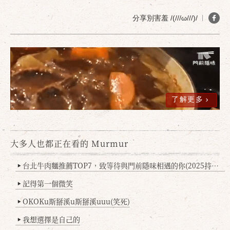
分享別害羞 /(///ω///)/
了解更多
大多人也都正在看的 Murmur
台北牛肉麵推薦TOP7，致等待與門前隱味相遇的你(2025持續更新
▶
記得第一個微笑
▶
OKOKu斯掰溪u斯掰溪uuu(笑死)
▶
我想選擇是自己的
▶