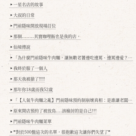
一星名店的故事
▶
大叔的日常
▶
門前隱味開放現場訂位
▶
那個........其實咖哩飯也是我的店，
▶
仙境傳說
▶
「為什麼門前隱味牛肉麵，讓無數老饕邊吃邊罵、邊罵邊愛？小辣雞揭密！」
▶
我終於服了一個人
▶
那天我被搶了!!!!!
▶
那年你18歲而我52歲
▶
「【人氣牛肉麵之亂】門前隱味預約制崩壞真相：是誰讓老闆心灰意冷？」
▶
原來開店預約了被放鳥....該檢討的是自己??!
▶
門前隱味牛肉麵菜單
▶
❞對於500盤這次的名單，很抱歉這次讓你們失望了❞
▶