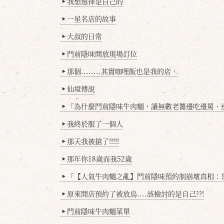
我想選擇是自己的
▶
一星名店的故事
▶
大叔的日常
▶
門前隱味開放現場訂位
▶
那個........其實咖哩飯也是我的店，
▶
仙境傳說
▶
「為什麼門前隱味牛肉麵，讓無數老饕邊吃邊罵、邊罵邊
▶
我終於服了一個人
▶
那天我被搶了!!!!!
▶
那年你18歲而我52歲
▶
「【人氣牛肉麵之亂】門前隱味預約制崩壞真相：是誰
▶
原來開店預約了被放鳥....該檢討的是自己??!
▶
門前隱味牛肉麵菜單
▶