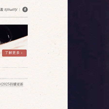
(///ω///)/
了解更多
2025持續更新