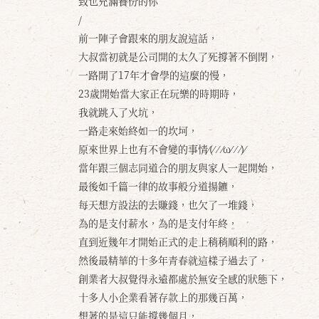
致也充滿養份的你
/
前一陣子會跟來的朋友說這話，
大叔當初就是公司開的太久了死撐著不倒閉，
一路開了17年才會學的這麼的慢，
23歲開始當大家正在玩樂的時期時，
我就跳入了火坑，
一路走來始終如一的坎坷，
原來世界上也有不會變的事情⁄(⁄ ⁄ ⁄ω⁄ ⁄ ⁄)⁄
當年跟三個志同道合的朋友與家人一起開始，
最後如千篇一律的故事般分道揚鑣，
每天想方設法的去賺錢，也欠了一堆錢，
為的是支付薪水，為的是支付年終，
直到近幾年才開始正式的走上稍稍順利的路，
然後最精華的十多年青春就這樣子過去了，
創業者大叔覺得永遠都處於無安全感的狀態下，
十多人小企業看著存款上的那幾百萬，
想著的是這只能撐幾個月，