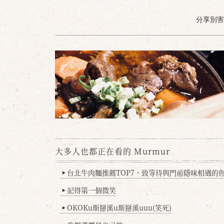
分享別害羞 /
大多人也都正在看的 Murmur
台北牛肉麵推薦TOP7，致等待與門前隱味相遇的你(
▶
記得第一個微笑
▶
OKOKu斯掰溪u斯掰溪uuu(笑死)
▶