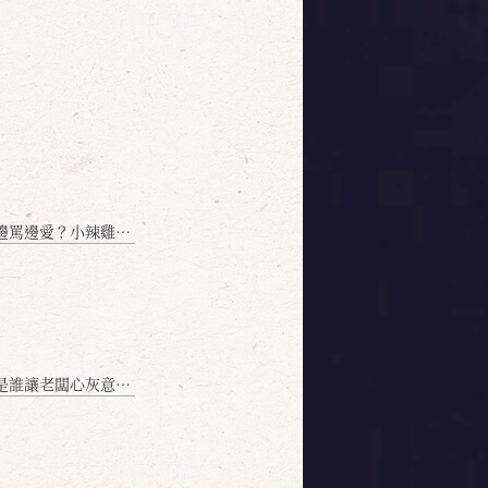
愛？小辣雞揭密！」
讓老闆心灰意冷？」