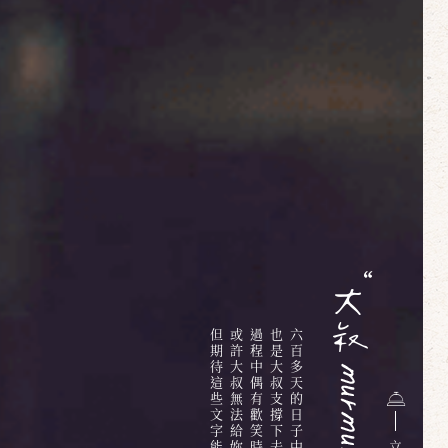
但期待這些文字能夠給你些溫暖
或許大叔無法給妳明確的答案
過程中偶有歡笑時有淚水
也是大叔支撐下去的最大動力
立