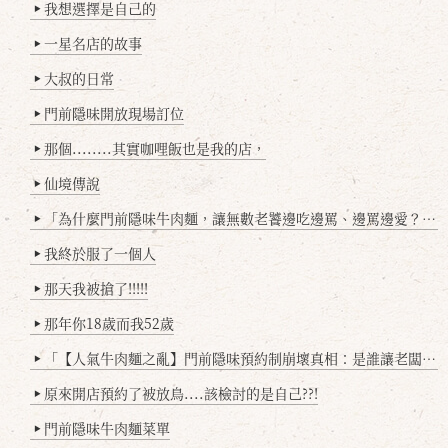
我想選擇是自己的
▶
一星名店的故事
▶
大叔的日常
▶
門前隱味開放現場訂位
▶
那個........其實咖哩飯也是我的店，
▶
仙境傳說
▶
「為什麼門前隱味牛肉麵，讓無數老饕邊吃邊罵、邊罵邊愛？小辣雞揭密！」
▶
我終於服了一個人
▶
那天我被搶了!!!!!
▶
那年你18歲而我52歲
▶
「【人氣牛肉麵之亂】門前隱味預約制崩壞真相：是誰讓老闆心灰意冷？」
▶
原來開店預約了被放鳥....該檢討的是自己??!
▶
門前隱味牛肉麵菜單
▶