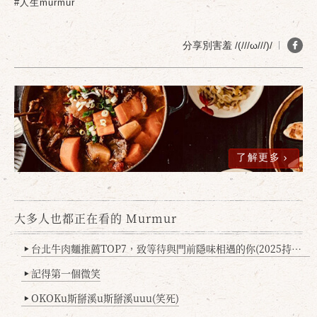
#人生murmur
分享別害羞 /(///ω///)/
了解更多
大多人也都正在看的 Murmur
台北牛肉麵推薦TOP7，致等待與門前隱味相遇的你(2025持續更新
▶
記得第一個微笑
▶
OKOKu斯掰溪u斯掰溪uuu(笑死)
▶