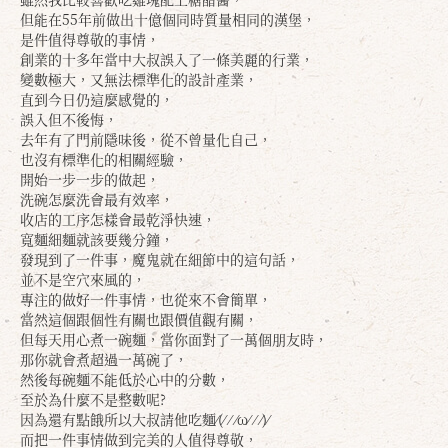
但能在55年前做出十億個同時質量相同的漢堡，
是件值得尊敬的事情，
創業的十多年當中大叔誤入了一條美麗的行業，
變數極大，又無法標準化的設計產業，
直到今日仍這麼感覺的，
誤入但不後悔，
去年有了門前隱味後，從不曾量化自己，
也沒有標準化的相關經驗，
開始一步一步的做起，
洗碗怎麼洗會最有效率，
收店的工序怎樣會最乾淨快速，
寬麵細麵就該要幾分鐘，
發現到了一件事，魔鬼就在細節中的這句話，
並不是空穴來風的，
專注的做好一件事情，也從來不會簡單，
當然這個跟個性有關也跟價值觀有關，
但每天用心煮一碗麵，當你面對了一萬個朋友時，
那你就會煮超過一萬碗了，
然後每碗麵不能低於心中的分數，
至於為什麼不是整數呢?
因為還有點餓所以大叔請他吃麵⁄(⁄ ⁄ ⁄ω⁄ ⁄ ⁄)⁄
而把一件事情做到完美的人值得尊敬，