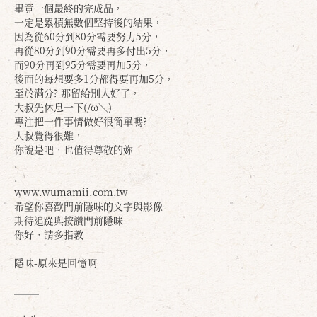
畢竟一個最終的完成品，
一定是累積無數個堅持後的結果，
因為從60分到80分需要努力5分，
再從80分到90分需要再多付出5分，
而90分再到95分需要再加5分，
後面的每想要多1分都得要再加5分，
至於滿分? 那留給別人好了，
大叔先休息一下(/ω＼)
專注把一件事情做好很簡單嗎?
大叔覺得很難，
你說是吧，也值得尊敬的妳。
.
.
www.wumamii.com.tw
確定
取消
希望你喜歡門前隱味的文字與影像
期待追踨與按讚門前隱味
你好，請多指教
----------------------------------
隱味-原來是回憶啊