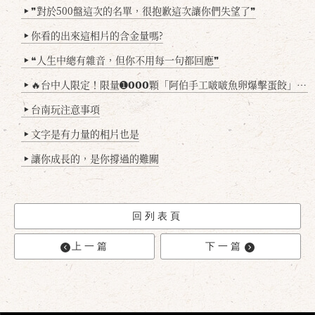
❞對於500盤這次的名單，很抱歉這次讓你們失望了❞
▶
你看的出來這相片的含金量嗎?
▶
❝人生中總有雜音，但你不用每一句都回應❞
▶
🔥台中人限定！限量➊𝟬𝟬𝟬顆「阿伯手工啵啵魚卵爆擊蛋餃」台北已被搶爆2萬顆，最後名額門前隱味只留給你！🥟💥
▶
台南玩注意事項
▶
文字是有力量的相片也是
▶
讓你成長的，是你撐過的難關
▶
回列表頁
上一篇
下一篇