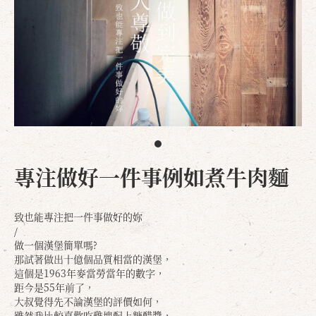
專注做好一件事例如煮牛肉麵
致也能專注把一件事做好的妳
/
做一個漢堡簡單嗎?
那試著做出十億個品質相當的漢堡，
這個是1963年麥當勞當年的數字，
距今是55年前了，
大叔覺得先不論漢堡的評價如何，
雖然我比較喜歡吃雞塊配上糖醋醬，