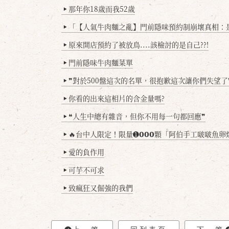
那年你18歲而我52歲
▶
「【人氣牛肉麵之亂】門前隱味預約制崩壞真相：是誰
▶
原來開店預約了被放鳥....該檢討的是自己??!
▶
門前隱味牛肉麵菜單
▶
❞對於500盤這次的名單，很抱歉這次讓你們失望了
▶
你看的出來這相片的含金量嗎?
▶
❝人生中總有雜音，但你不用每一句都回應❞
▶
🔥台中人限定！限量➊𝟬𝟬𝟬顆「阿伯手工啵啵魚卵爆擊蛋餃」台北已被搶爆2萬顆，最後
▶
愛的負作用
▶
可芋不可求
▶
致瘋狂又倔強的我們
▶