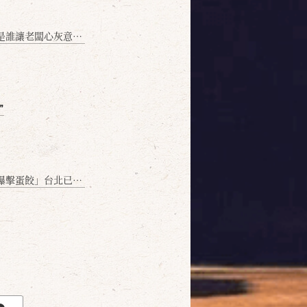
讓老闆心灰意冷？」
❞
名額門前隱味只留給你！🥟💥