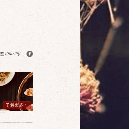
(///ω///)/
確定
取消
了解更多