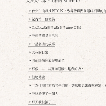
大多人也都正在看的 Murmur
台北牛肉麵推薦TOP7，致等待與門前隱味相遇的你(
▶
記得第一個微笑
▶
OKOKu斯掰溪u斯掰溪uuu(笑死)
▶
我想選擇是自己的
▶
一星名店的故事
▶
大叔的日常
▶
門前隱味開放現場訂位
▶
那個........其實咖哩飯也是我的店，
▶
仙境傳說
▶
「為什麼門前隱味牛肉麵，讓無數老饕邊吃邊罵、邊罵邊
▶
我終於服了一個人
▶
那天我被搶了!!!!!
▶