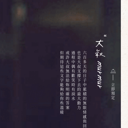
但期待這些文字能夠給你些溫暖
或許大叔無法給妳明確的答案
過程中偶有歡笑時有淚水
也是大叔支撐下去的最大動力
六百多天的日子中累積的無限情感與回憶
立
即
預
定