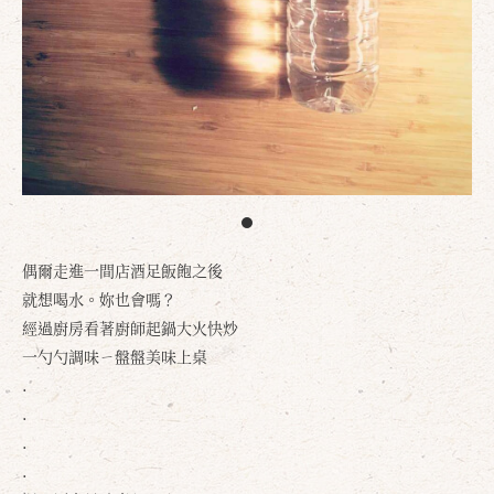
偶爾走進一間店酒足飯飽之後
就想喝水。妳也會嗎？
經過廚房看著廚師起鍋大火快炒
一勺勺調味ㄧ盤盤美味上桌
.
.
.
.