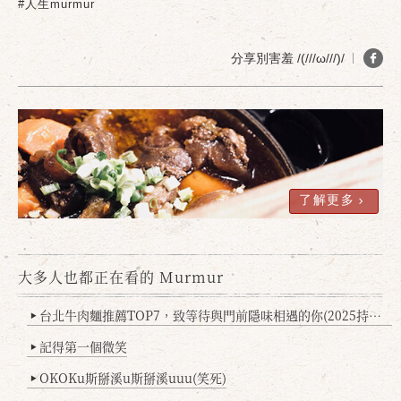
#人生murmur
確定
取消
分享別害羞 /(///ω///)/
了解更多
大多人也都正在看的 Murmur
台北牛肉麵推薦TOP7，致等待與門前隱味相遇的你(2025持續更新
▶
記得第一個微笑
▶
OKOKu斯掰溪u斯掰溪uuu(笑死)
▶