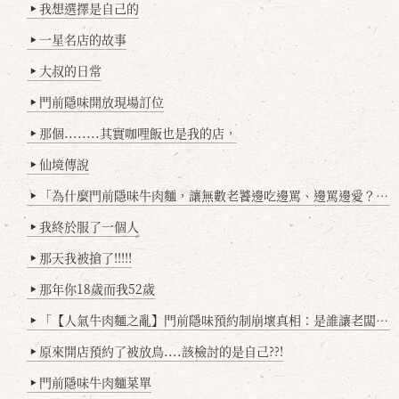
我想選擇是自己的
▶
一星名店的故事
▶
大叔的日常
▶
門前隱味開放現場訂位
▶
那個........其實咖哩飯也是我的店，
▶
仙境傳說
▶
「為什麼門前隱味牛肉麵，讓無數老饕邊吃邊罵、邊罵邊愛？小辣雞揭密！」
▶
我終於服了一個人
▶
那天我被搶了!!!!!
▶
那年你18歲而我52歲
▶
「【人氣牛肉麵之亂】門前隱味預約制崩壞真相：是誰讓老闆心灰意冷？」
▶
原來開店預約了被放鳥....該檢討的是自己??!
▶
門前隱味牛肉麵菜單
▶