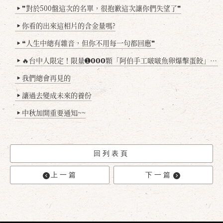
❞對於500盤這次的名單，很抱歉這次讓你們失望了❞
▶
你看的出來這相片的含金量嗎?
▶
❝人生中總有雜音，但你不用每一句都回應❞
▶
🔥台中人限定！限量➊𝟬𝟬𝟬顆「阿伯手工啵啵魚卵爆擊蛋餃」台北已被搶爆2萬顆，最後名額門前隱味只留給你！🥟💥
▶
我們總會再見的
▶
讓過去變成未來的養份
▶
中秋加開重要通知~~
▶
回列表頁
上一篇
下一篇