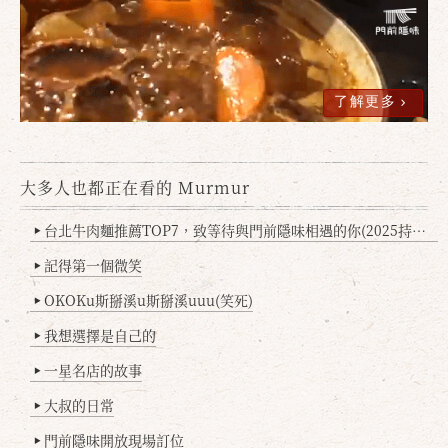
了解更多
大多人也都正在看的 Murmur
確定
取消
台北牛肉麵推薦TOP7，致等待與門前隱味相遇的你(2025持續更新
▶
記得第一個微笑
▶
OKOKu斯掰溪u斯掰溪uuu(笑死)
▶
我想選擇是自己的
▶
一星名店的故事
▶
大叔的日常
▶
門前隱味開放現場訂位
▶