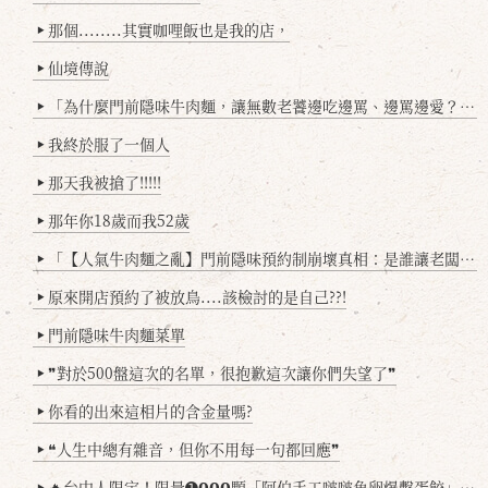
那個........其實咖哩飯也是我的店，
▶
仙境傳說
▶
「為什麼門前隱味牛肉麵，讓無數老饕邊吃邊罵、邊罵邊愛？小辣雞揭密！」
▶
我終於服了一個人
▶
那天我被搶了!!!!!
▶
那年你18歲而我52歲
▶
「【人氣牛肉麵之亂】門前隱味預約制崩壞真相：是誰讓老闆心灰意冷？」
▶
原來開店預約了被放鳥....該檢討的是自己??!
▶
門前隱味牛肉麵菜單
▶
❞對於500盤這次的名單，很抱歉這次讓你們失望了❞
▶
你看的出來這相片的含金量嗎?
▶
❝人生中總有雜音，但你不用每一句都回應❞
▶
🔥台中人限定！限量➊𝟬𝟬𝟬顆「阿伯手工啵啵魚卵爆擊蛋餃」台北已被搶爆2萬顆，最後名額門前隱味只留給你！🥟💥
▶