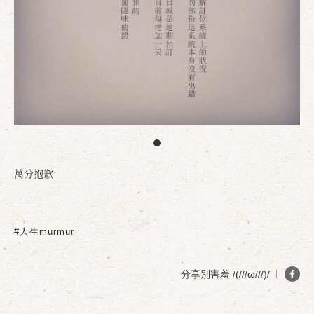
萬分抱歉
#人生murmur
分享別害羞 /(///ω///)/